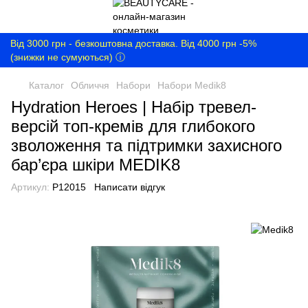
Від 3000 грн - безкоштовна доставка. Від 4000 грн -5%
(знижки не сумуються) ⓘ
Каталог
Обличчя
Набори
Набори Medik8
Hydration Heroes | Набір тревел-
версій топ-кремів для глибокого
зволоження та підтримки захисного
бар’єра шкіри MEDIK8
Артикул:
P12015
Написати відгук