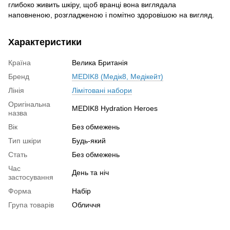
глибоко живить шкіру, щоб вранці вона виглядала
наповненою, розгладженою і помітно здоровішою на вигляд.
Характеристики
Країна
Велика Британія
Бренд
MEDIK8 (Медік8, Медікейт)
Лінія
Лімітовані набори
Оригінальна
MEDIK8 Hydration Heroes
назва
Вік
Без обмежень
Тип шкіри
Будь-який
Стать
Без обмежень
Час
День та ніч
застосування
Форма
Набір
Група товарів
Обличчя