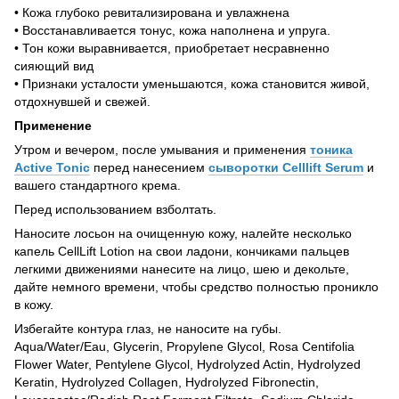
• Кожа глубоко ревитализирована и увлажнена
• Восстанавливается тонус, кожа наполнена и упруга.
• Тон кожи выравнивается, приобретает несравненно
сияющий вид
• Признаки усталости уменьшаются, кожа становится живой,
отдохнувшей и свежей.
Применение
Утром и вечером, после умывания и применения
тоника
Active Tonic
перед нанесением
сыворотки Celllift Serum
и
вашего стандартного крема.
Перед использованием взболтать.
Наносите лосьон на очищенную кожу, налейте несколько
капель CellLift Lotion на свои ладони, кончиками пальцев
легкими движениями нанесите на лицо, шею и декольте,
дайте немного времени, чтобы средство полностью проникло
в кожу.
Избегайте контура глаз, не наносите на губы.
Aqua/Water/Eau, Glycerin, Propylene Glycol, Rosa Centifolia
Flower Water, Pentylene Glycol, Hydrolyzed Actin, Hydrolyzed
Keratin, Hydrolyzed Collagen, Hydrolyzed Fibronectin,