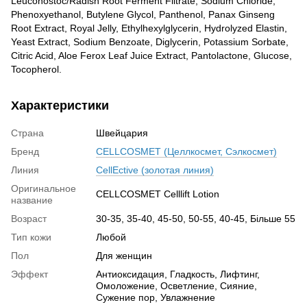
Leuconostoc/Radish Root Ferment Filtrate, Sodium Chloride,
Phenoxyethanol, Butylene Glycol, Panthenol, Panax Ginseng
Root Extract, Royal Jelly, Ethylhexylglycerin, Hydrolyzed Elastin,
Yeast Extract, Sodium Benzoate, Diglycerin, Potassium Sorbate,
Citric Acid, Aloe Ferox Leaf Juice Extract, Pantolactone, Glucose,
Tocopherol.
Характеристики
Страна
Швейцария
Бренд
CELLCOSMET (Целлкосмет, Сэлкосмет)
Линия
CellEctive (золотая линия)
Оригинальное
CELLCOSMET Celllift Lotion
название
Возраст
30-35, 35-40, 45-50, 50-55, 40-45, Більше 55
Тип кожи
Любой
Пол
Для женщин
Эффект
Антиоксидация, Гладкость, Лифтинг,
Омоложение, Осветление, Сияние,
Сужение пор, Увлажнение