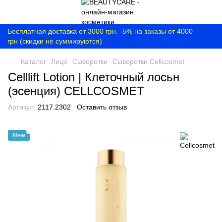
Бесплатная доставка от 3000 грн. -5% на заказы от 4000
грн (скидки не суммируются)
Каталог
Лицо
Сыворотки
Сыворотки Cellcosmet
Celllift Lotion | Клеточный лосьн
(эсенция) CELLCOSMET
Артикул:
2117.2302
Оставить отзыв
New