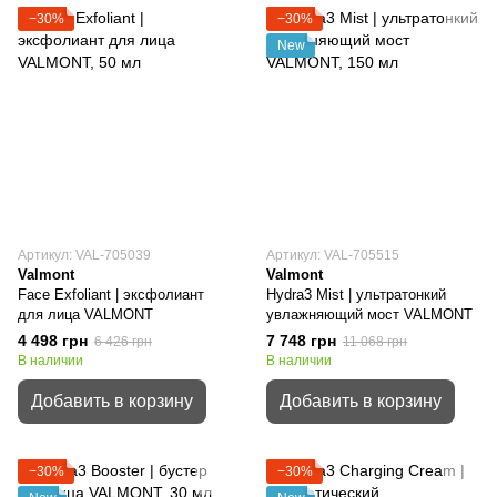
−30%
−30%
New
Артикул: VAL-705039
Артикул: VAL-705515
Valmont
Valmont
Face Exfoliant | эксфолиант
Hydra3 Mist | ультратонкий
для лица VALMONT
увлажняющий мост VALMONT
4 498 грн
7 748 грн
6 426 грн
11 068 грн
В наличии
В наличии
Добавить в корзину
Добавить в корзину
−30%
−30%