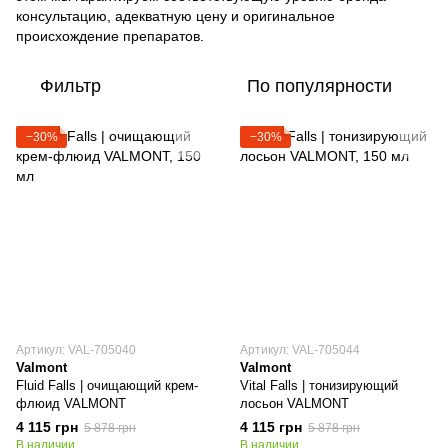
консультацию, адекватную цену и оригинальное
происхождение препаратов.
Фильтр
По популярности
−30%
−30%
Артикул: VAL-705040
Артикул: VAL-705044
Valmont
Valmont
Fluid Falls | очищающий крем-
Vital Falls | тонизирующий
флюид VALMONT
лосьон VALMONT
4 115 грн
4 115 грн
5 878 грн
5 878 грн
В наличии
В наличии