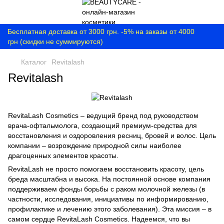
Бесплатная доставка от 3000 грн. -5% на заказы от 4000
грн (скидки не суммируются)
Каталог
Revitalash
Revitalash
RevitaLash Cosmetics – ведущий бренд под руководством
врача-офтальмолога, создающий премиум-средства для
восстановления и оздоровления ресниц, бровей и волос. Цель
компании – возрождение природной силы наиболее
драгоценных элементов красоты.
RevitaLash не просто помогаем восстановить красоту, цель
бреда масштабна и высока. На постоянной основе компания
поддерживаем фонды борьбы с раком молочной железы (в
частности, исследования, инициативы по информированию,
профилактике и лечению этого заболевания). Эта миссия – в
самом сердце RevitaLash Cosmetics. Надеемся, что вы