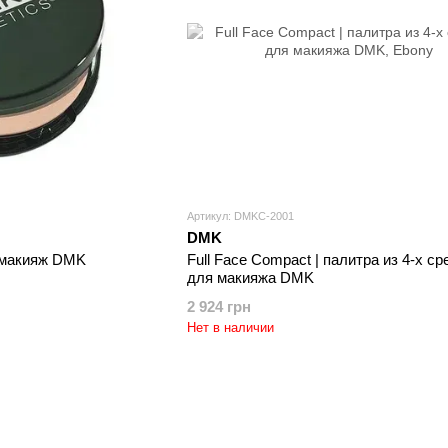
Артикул: DMKC-2001
DMK
д макияж DMK
Full Face Compact | палитра из 4-х ср
для макияжа DMK
2 924 грн
Нет в наличии