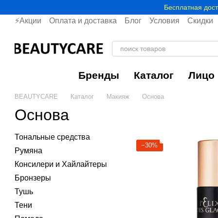
Перейти к основному контенту
Бесплатная дост
⚡Акции
Оплата и доставка
Блог
Условия
Скидки
Бренды
Каталог
Лицо
BEAUTYCARE
Каталог
Макияж
Основа
Основа
Тональные средства
−30%
Румяна
Консилери и Хайлайтеры
Бронзеры
Тушь
Тени