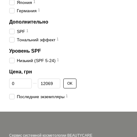
1
Япония
1
Германия
Дополнительно
1
SPF
1
Тональний эффект
Уровень SPF
1
Низький (SPF 5-24)
Цена, грн
От Цена, грн
До Цена, грн
OK
1
Последние экземпляры
Сервис системной косметологии BEAUTYCARE