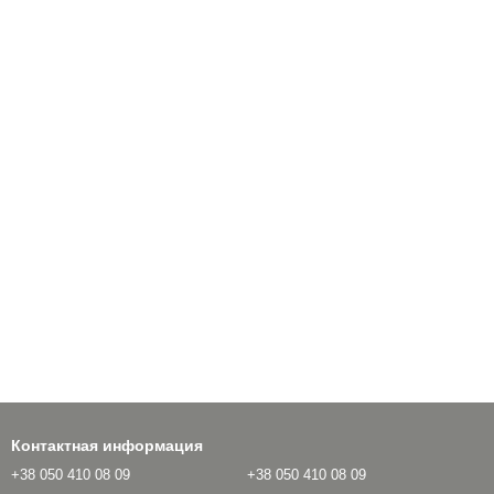
Контактная информация
+38 050 410 08 09
+38 050 410 08 09