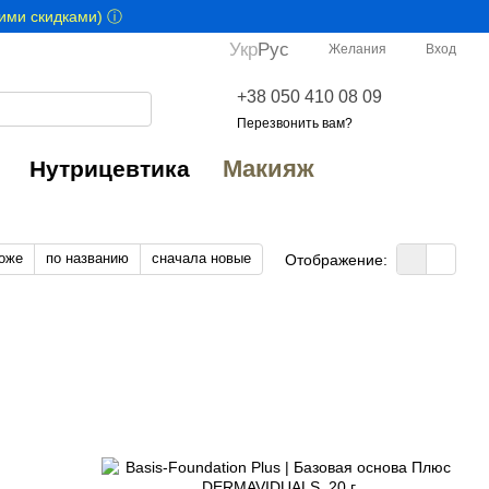
гими скидками) ⓘ
Укр
Рус
Желания
Вход
+38 050 410 08 09
Перезвонить вам?
Макияж
Нутрицевтика
оже
по названию
сначала новые
Отображение: