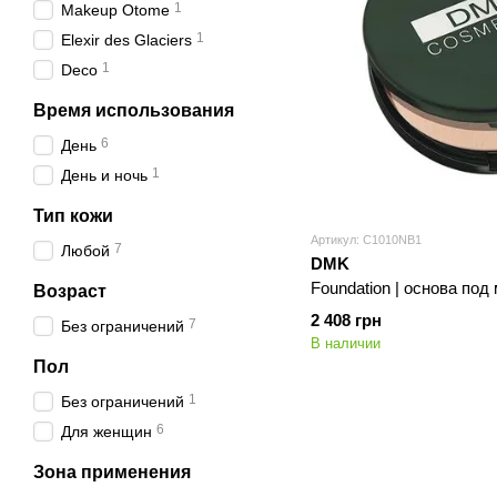
1
Makeup Otome
1
Elexir des Glaciers
1
Deco
Время использования
6
День
1
День и ночь
Тип кожи
Артикул: C1010NB1
7
Любой
DMK
Foundation | основа по
Возраст
2 408 грн
7
Без ограничений
В наличии
Пол
1
Без ограничений
6
Для женщин
Зона применения