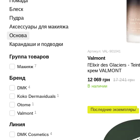
Помада
Блеск
Пудра
Аксессуары для макияжа
Основа
Карандаши и подводки
Артикул: VAL-901041
Группа товаров
Valmont
l'Elixir des Glaciers - Te
7
Макияж
крем VALMONT
Бренд
12 069 грн
17 241 грн
В наличии
4
DMK
1
Koko Dermaviduals
1
Otome
Последние экземпляры
1
Valmont
Линия
4
DMK Cosmetics