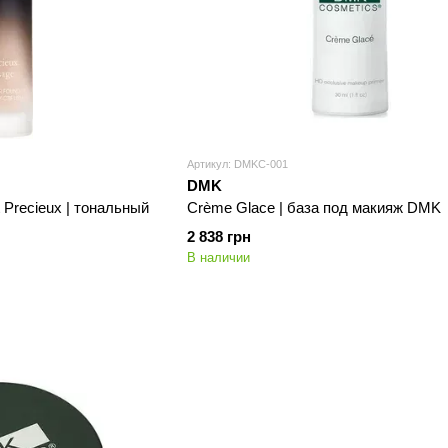
Артикул: DMKC-001
DMK
int Precieux | тональный
Crème Glace | база под макияж DMK
2 838 грн
В наличии