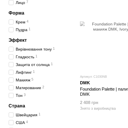
7
Лицо
Форма
4
Крем
1
Пудра
Эффект
1
Вирівнювання тону
1
Гладкость
1
Защита от солнца
1
Лифтинг
Артикул: C1030NB
5
Макияж
DMK
2
Матирование
Foundation Palette | па
DMK
3
Тон
2 408 грн
Страна
Знято з виробництва
1
Швейцария
4
США