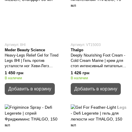
Артикул: 8Hl
Артикул: VT15003
Meder Beauty Science
Thalgo
Heavy-Legs Relief Gel for Tired
Deeply Nourishing Foot Cream -
Legs 8Hl | Гель против
Сold Cream Marine | крем для
усталости ног Хеви-Легз
стоп интенсивный питательный
MEDER
THALGO
1 450 грн
1 426 грн
В наличии
В наличии
Добавить в корзину
Добавить в корзину