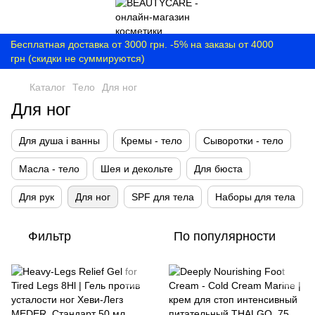
Бесплатная доставка от 3000 грн. -5% на заказы от 4000
грн (скидки не суммируются)
Каталог
Тело
Для ног
Для ног
Для душа і ванны
Кремы - тело
Сыворотки - тело
Масла - тело
Шея и декольте
Для бюста
Для рук
Для ног
SPF для тела
Наборы для тела
Фильтр
По популярности