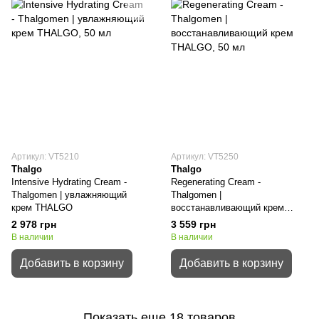
Артикул: VT5210
Артикул: VT5250
Thalgo
Thalgo
Intensive Hydrating Cream -
Regenerating Cream -
Thalgomen | увлажняющий
Thalgomen |
крем THALGO
восстанавливающий крем
THALGO
2 978 грн
3 559 грн
В наличии
В наличии
Добавить в корзину
Добавить в корзину
Показать еще 18 товаров