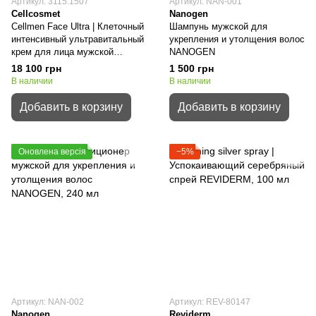
Артикул: 3115.1507
Артикул: NAN-001
Cellcosmet
Nanogen
Cellmen Face Ultra | Клеточный
Шампунь мужской для
интенсивный ультравитальный
укрепления и утолщения волос
крем для лица мужской
NANOGEN
CELLCOSMET
18 100 грн
1 500 грн
В наличии
В наличии
Добавить в корзину
Добавить в корзину
Оновлена версія
−5%
Артикул: NAN-002
Артикул: REV-80147
Nanogen
Reviderm