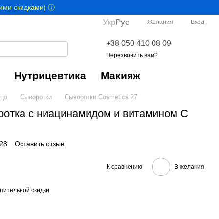
гими скидками) ⓘ
Укр
Рус
Желания
Вход
+38 050 410 08 09
Перезвонить вам?
Нутрицевтика
Макияж
цо
Сыворотки
Сыворотки Cosmetics 27
оротка с ниацинамидом и витамином С
028
Оставить отзыв
К сравнению
В желания
пительной скидки