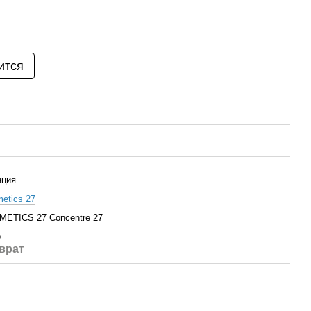
ится
нция
etics 27
ETICS 27 Concentre 27
о
врат