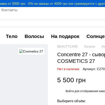
авка от 3000 грн. -5% на заказы от 4000 грн (не суммируется с дру
Контакты
Тело
Волосы
На подарок
Солнце
BEAUTYCARE
Каталог
Ли
Concentre 27 - сыв
COSMETICS 27
Нет в наличии
Артикул: C27
5 500 грн
Войти
для отображения нако
%
Выберите объём: