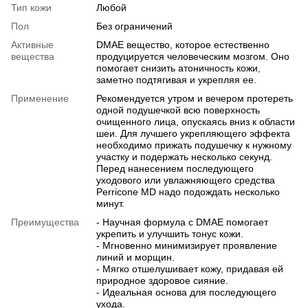
Тип кожи
Любой
Пол
Без ограничений
Активные
DMAE вещество, которое естественно
вещества
продуцируется человеческим мозгом. Оно
помогает снизить атоничность кожи,
заметно подтягивая и укрепляя ее.
Применение
Рекомендуется утром и вечером протереть
одной подушечкой всю поверхность
очищенного лица, опускаясь вниз к области
шеи. Для лучшего укрепляющего эффекта
необходимо прижать подушечку к нужному
участку и подержать несколько секунд.
Перед нанесением последующего
уходового или увлажняющего средства
Perricone MD надо подождать несколько
минут.
Преимущества
- Научная формула с DMAE помогает
укрепить и улучшить тонус кожи.
- Мгновенно минимизирует проявление
линий и морщин.
- Мягко отшелушивает кожу, придавая ей
природное здоровое сияние.
- Идеальная основа для последующего
ухода.