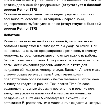
ретиноидов в коже без раздражения
(отсутствует в базовой
версии Retinol 3TR)
Сквалан — натуральное смягчающее средство, помогает
восстановить естественный защитный барьер кожи,
одновременно глубоко увлажняя ее
(отсутствует в базовой
версии Retinol 3TR)
Действие
Ретинол, также известный как витамин А, часто называют
золотым стандартом в антивозрастном уходе за кожей. При
нанесении на кожу он превращается в ретиноевую кислоту —
молекулу, которая сигнализирует клеткам кожи о выработке
белков, таких как коллаген. Присутствие ретиноевой кислоты
повышает и сохраняет уровень коллагена в коже для
придания ей гладкого, молодого вида. Витамин А также может
стимулировать регенеративный цикл клеток кожи и
препятствовать образованию избытка меланина, чтобы кожа
выглядела гладкой и ровной. Технология Time Release
распределяет умную формулу постепенно в течение ночи,
замедляя усвоение витамина А и тем самым уменьшая
раздражение. Витамин А используется в сочетании с
витамином Е, растворимым в масле антиоксидантом, который