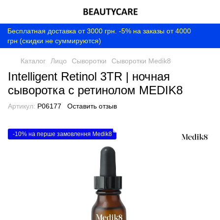
Бесплатная доставка от 3000 грн. -5% на заказы от 4000
грн (скидки не суммируются)
Каталог
Лицо
Сыворотки
Сыворотки Medik8
Intelligent Retinol 3TR | ночная
сыворотка с ретинолом MEDIK8
Артикул:
P06177
Оставить отзыв
-10% на перше замовлення Medik8