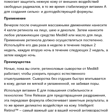
помогает защитить нежную кожу от внешних воздействий
свободных радикалов, в то же время стабилизируя витамин А
для создания сильно- и долгодействующей формулы.
Применение
Вечером после очищения массажными движениями нанесите
4 капли ретинола на лицо, шею и декольте. Затем нанесите
любое увлажняющее средство Medik8 или масло для лица.
Применение ретинола должно осуществляться постепенно.
Используйте его два раза в неделю в течение первых 2
недель, каждую вторую ночь в течение следующих 2 недель, а
затем каждую ночь.
Преимущества
Ночью, пока вы спите, ретиноловые сыворотки от Medik8
работают, чтобы ускорить процесс естественного
отшелушивания. Сыворотка без отдушек быстро впитывается
в кожу, делая ее мягкой и увлажненной, не забивая поры.
Используя витамин Е для повышения стабильности и
технологию Time Release для предотвращения раздражения,
эта передовая формула обеспечивает заметные результаты, в
то же время деликатно воздействуя на кожу. Intelligent
Retinol™ – самый важный шаг в вашей ночной антивозрастной