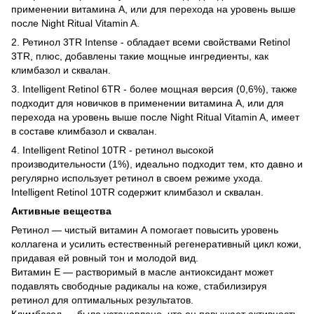
применении витамина А, или для перехода на уровень выше
после Night Ritual Vitamin A.
2. Ретинол 3TR Intense - обладает всеми свойствами Retinol
3TR, плюс, добавлены такие мощные ингредиенты, как
климбазол и сквалан.
3. Intelligent Retinol 6TR - более мощная версия (0,6%), также
подходит для новичков в применении витамина А, или для
перехода на уровень выше после Night Ritual Vitamin A, имеет
в составе климбазол и сквалан.
4. Intelligent Retinol 10TR - ретинол высокой
производительности (1%), идеально подходит тем, кто давно и
регулярно использует ретинол в своем режиме ухода.
Intelligent Retinol 10TR содержит климбазол и сквалан.
Активные вещества
Ретинол — чистый витамин А помогает повысить уровень
коллагена и усилить естественный регенеративный цикл кожи,
придавая ей ровный тон и молодой вид.
Витамин Е — растворимый в масле антиоксидант может
подавлять свободные радикалы на коже, стабилизируя
ретинол для оптимальных результатов.
Климбазол — было установлено, что он повышает активность