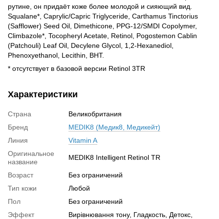
рутине, он придаёт коже более молодой и сияющий вид.
Squalane*, Caprylic/Capric Triglyceride, Carthamus Tinctorius
(Safflower) Seed Oil, Dimethicone, PPG-12/SMDI Copolymer,
Climbazole*, Tocopheryl Acetate, Retinol, Pogostemon Cablin
(Patchouli) Leaf Oil, Decylene Glycol, 1,2-Hexanediol,
Phenoxyethanol, Lecithin, BHT.
* отсутствует в базовой версии Retinol 3TR
Характеристики
Страна
Великобритания
Бренд
MEDIK8 (Медик8, Медикейт)
Линия
Vitamin A
Оригинальное
MEDIK8 Intelligent Retinol TR
название
Возраст
Без ограничений
Тип кожи
Любой
Пол
Без ограничений
Эффект
Вирівнювання тону, Гладкость, Детокс,