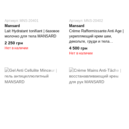
Артикул: MNS-20401
Артикул: MNS-20402
Mansard
Mansard
Lait Hydratant tonifiant | базовое
Crème Raffermissante Anti Age |
молочко для тела MANSARD
укрепляющий крем шеи,
декольте, груди и тела
2 250 грн
MANSARD
4 500 грн
Нет в наличии
Нет в наличии