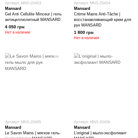
Артикул: MNS-20403
Артикул: MNS-20404
Mansard
Mansard
Gel Anti Cellulite Minceur | гель
Crème Mains Anti-Tâche |
антицеллюлитный MANSARD
восстанавливающий крем для
рук MANSARD
4 050 грн
1 800 грн
Нет в наличии
Нет в наличии
Артикул: MNS-20405
Артикул: MNS-20406
Mansard
Mansard
Le Savon Mains | мягкое гель-
L'original | мыло-эксфолиант