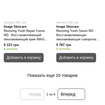
Артикул: MD-110
Артикул: MD-111
Image Skincare
Image Skincare
Restoring Youth Repair Creme
Restoring Youth Serum MD -
MD - Восстанавливающий
Восстанавливающая
омолаживающий крем IMAGE
омолаживающая сыворотка
SKINCARE
IMAGE SKINCARE
5 121 грн
5 767 грн
В наличии
В наличии
Добавить в корзину
Добавить в корзину
Показать еще 20 товаров
Назад
Вперед
1
из 4