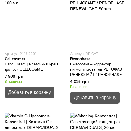
Артикул: 2116.2301
Артикул: RE.CAT
Cellcosmet
Renophase
Hand Cream | Клеточный крем
Сыворотка – корректор
для рук CELLCOSMET
пигментных пятен РЕНОФАЗ
РЕНЬЮЛАЙТ / RENOPHASE
7 900 грн
RENEWLIGHT Sérum
4 315 грн
В наличии
В наличии
Добавить в корзину
Добавить в корзину