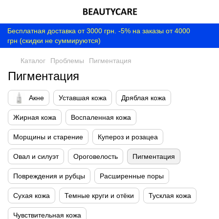
Бесплатная доставка от 3000 грн. -5% на заказы от 4000
грн (скидки не суммируются)
Каталог
Проблемы
Пигментация
Пигментация
Акне
Уставшая кожа
Дряблая кожа
Жирная кожа
Воспаленная кожа
Морщины и старение
Купероз и розацеа
Овал и силуэт
Ороговелость
Пигментация
Повреждения и рубцы
Расширенные поры
Сухая кожа
Темные круги и отёки
Тусклая кожа
Чувствительная кожа