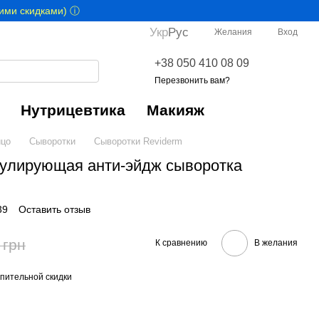
гими скидками) ⓘ
Укр
Рус
Желания
Вход
+38 050 410 08 09
Перезвонить вам?
Нутрицевтика
Макияж
цо
Сыворотки
Сыворотки Reviderm
тимулирующая анти-эйдж сыворотка
39
Оставить отзыв
 грн
К сравнению
В желания
пительной скидки