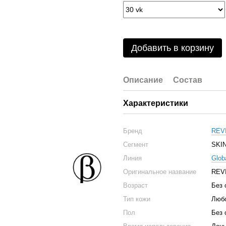
Добавить в корзину
Описание
Состав
Характеристики
Бренд
REV
Сегмент
SKI
Линия
Globa
Оригинальное название
REVI
Возраст
Без 
Тип кожи
Люб
Пол
Без 