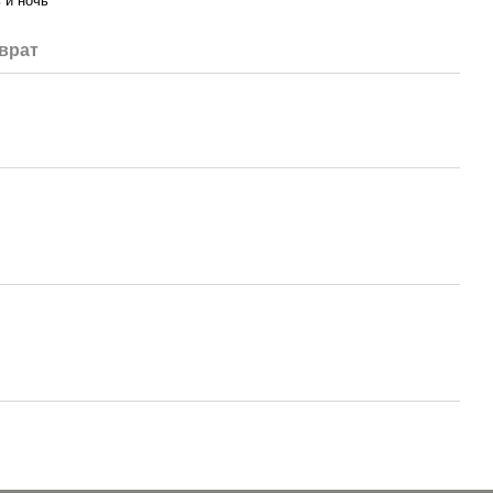
 и ночь
врат