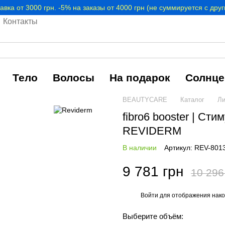
авка от 3000 грн. -5% на заказы от 4000 грн (не суммируется с дру
Контакты
Тело
Волосы
На подарок
Солнце
BEAUTYCARE
Каталог
Ли
fibro6 booster | С
REVIDERM
В наличии
Артикул: REV-801
9 781 грн
10 296
Войти
для отображения нако
%
Выберите объём: