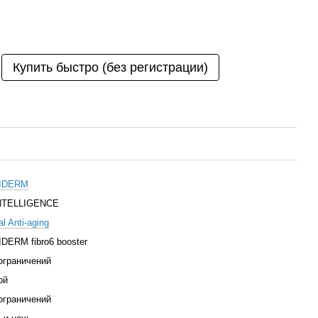
Купить быстро (без регистрации)
IDERM
NTELLIGENCE
l Anti-aging
DERM fibro6 booster
ограничений
ой
ограничений