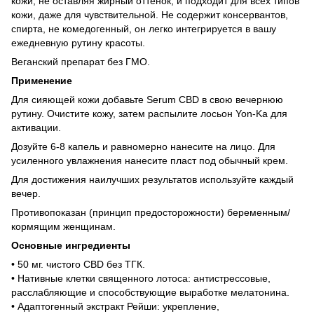
кожи, не оставляя жирный оттенок, и подходит для всех типов
кожи, даже для чувствительной. Не содержит консервантов,
спирта, не комедогенный, он легко интегрируется в вашу
ежедневную рутину красоты.
Веганский препарат без ГМО.
Применение
Для сияющей кожи добавьте Serum CBD в свою вечернюю
рутину. Очистите кожу, затем распылите лосьон Yon-Ka для
активации.
Дозуйте 6-8 капель и равномерно нанесите на лицо. Для
усиленного увлажнения нанесите пласт под обычный крем.
Для достижения наилучших результатов используйте каждый
вечер.
Противопоказан (принцип предосторожности) беременным/
кормящим женщинам.
Основные ингредиенты
• 50 мг. чистого CBD без ТГК.
• Нативные клетки священного лотоса: антистрессовые,
расслабляющие и способствующие выработке мелатонина.
• Адаптогенный экстракт Рейши: укрепление,