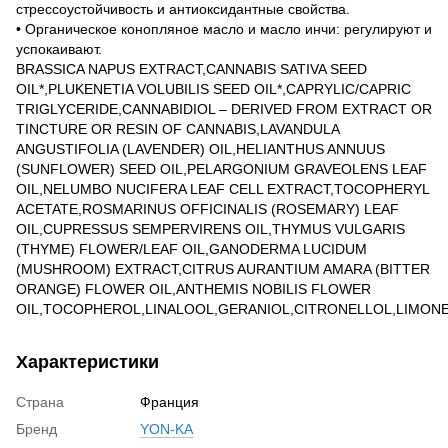
стрессоустойчивость и антиоксидантные свойства.
• Органическое конопляное масло и масло инчи: регулируют и
успокаивают.
BRASSICA NAPUS EXTRACT,CANNABIS SATIVA SEED
OIL*,PLUKENETIA VOLUBILIS SEED OIL*,CAPRYLIC/CAPRIC
TRIGLYCERIDE,CANNABIDIOL – DERIVED FROM EXTRACT OR
TINCTURE OR RESIN OF CANNABIS,LAVANDULA
ANGUSTIFOLIA (LAVENDER) OIL,HELIANTHUS ANNUUS
(SUNFLOWER) SEED OIL,PELARGONIUM GRAVEOLENS LEAF
OIL,NELUMBO NUCIFERA LEAF CELL EXTRACT,TOCOPHERYL
ACETATE,ROSMARINUS OFFICINALIS (ROSEMARY) LEAF
OIL,CUPRESSUS SEMPERVIRENS OIL,THYMUS VULGARIS
(THYME) FLOWER/LEAF OIL,GANODERMA LUCIDUM
(MUSHROOM) EXTRACT,CITRUS AURANTIUM AMARA (BITTER
ORANGE) FLOWER OIL,ANTHEMIS NOBILIS FLOWER
OIL,TOCOPHEROL,LINALOOL,GERANIOL,CITRONELLOL,LIMON
Характеристики
Страна
Франция
Бренд
YON-KA