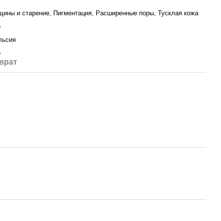
ины и старение, Пигментация, Расширенные поры, Тусклая кожа
о
льсия
о
врат