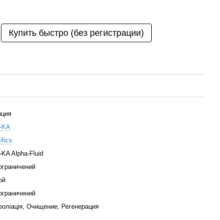
Купить быстро (без регистрации)
нция
-KA
ifics
KA Alpha-Fluid
ограничений
ой
ограничений
оліація, Очищение, Регенерация
ь