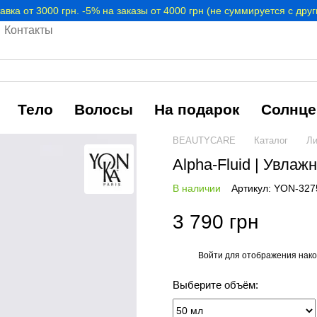
авка от 3000 грн. -5% на заказы от 4000 грн (не суммируется с дру
Контакты
Тело
Волосы
На подарок
Солнце
BEAUTYCARE
Каталог
Ли
Alpha-Fluid | Увл
В наличии
Артикул: YON-327
3 790 грн
Войти
для отображения нако
%
Выберите объём: