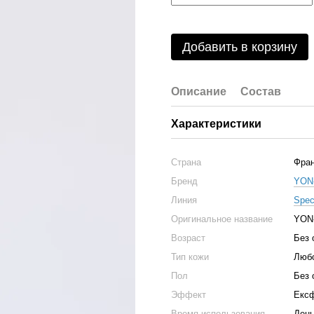
Добавить в корзину
Описание
Состав
Характеристики
Страна
Фра
Бренд
YON
Линия
Spec
Оригинальное название
YON-
Возраст
Без 
Тип кожи
Люб
Пол
Без 
Эффект
Ексф
Время использования
Ден