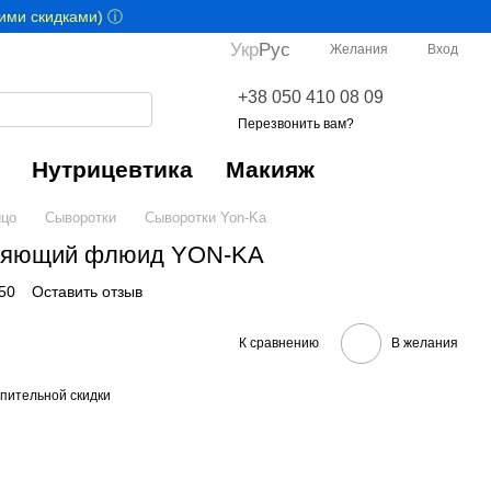
гими скидками) ⓘ
Укр
Рус
Желания
Вход
+38 050 410 08 09
Перезвонить вам?
Нутрицевтика
Макияж
цо
Сыворотки
Сыворотки Yon-Ka
ажняющий флюид YON-KA
50
Оставить отзыв
К сравнению
В желания
пительной скидки