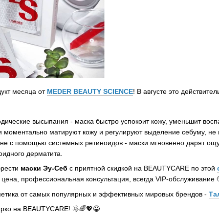
укт месяца от
MEDER BEAUTY SCIENCE
! В августе это действите
риодические высыпания - маска быстро успокоит кожу, уменьшит во
ски моментально матируют кожу и регулируют выделение себуму, не
кне с помощью системных ретиноидов - маски мгновенно дарят ощ
оидного дерматита.
брести
маски Эу-Себ
с приятной скидкой на BEAUTYCARE по этой
я цена, профессиональная консультация, всегда VIP-обслуживание 
сметика от самых популярных и эффективных мировых брендов -
Та
ярко на BEAUTYCARE! 🌞🌈💖😀