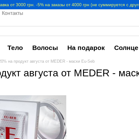
авка от 3000 грн. -5% на заказы от 4000 грн (не суммируется с дру
Контакты
Тело
Волосы
На подарок
Солнце
20% на продукт августа от MEDER - маски Eu-Seb
одукт августа от MEDER - мас