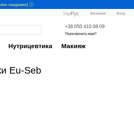
гими скидками) ⓘ
Укр
Рус
Желания
Вход
+38 050 410 08 09
Перезвонить вам?
Нутрицевтика
Макияж
ки Eu-Seb