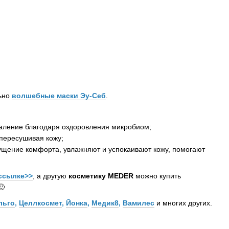
льно
волшебные маски Эу-Себ
.
спаление благодаря оздоровления микробиом;
 пересушивая кожу;
ущение комфорта, увлажняют и успокаивают кожу, помогают
ссылке>>
, а другую
косметику MEDER
можно купить
🙂
льго
,
Целлкосмет
,
Йонка
,
Медик8
,
Вамилес
и многих других.