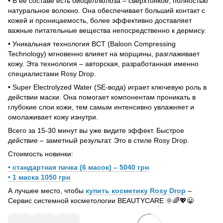
• В ее составе есть биоцеллюлоза – сверхтонкое, полностью
натуральное волокно. Она обеспечивает больший контакт с
кожей и проницаемость, более эффективно доставляет
важные питательные вещества непосредственно к дермису.
• Уникальная технология BCT (Baloon Compressing
Technology) мгновенно влияет на морщины, разглаживает
кожу. Эта технология – авторская, разработанная именно
специалистами Rosy Drop.
• Super Electrolyzed Water (SE-вода) играет ключевую роль в
действии маски. Она помогает компонентам проникать в
глубокие слои кожи, тем самым интенсивно увлажняет и
омолаживает кожу изнутри.
Всего за 15-30 минут вы уже видите эффект. Быстрое
действие – заметный результат. Это в стиле Rosy Drop.
Стоимость новинки:
• стандартная пачка (6 масок) – 5040 грн
• 1 маска 1050 грн
А лучшее место, чтобы
купить косметику Rosy Drop
–
Сервис системной косметологии BEAUTYCARE 🌞🌈💖😀