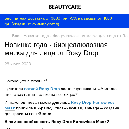
Бесплатная доставка от 3000 грн. -5% на заказы от 4000
грн (скидки не суммируются)
Блог
Новинка года - биоцеллюлозная маска для лица от Ro
Новинка года - биоцеллюлозная
маска для лица от Rosy Drop
28 июля 2023
Наконец-то в Украине!
Ценители
патчей Rosy Drop
часто спрашивали: «А можно
что-то как патчи, только на все лицо»?
И, наконец, новая маска для лица
Rosy Drop Furrowless
Mask
прибыла в Украину! Увлажняющая, anti-age – создана
для красоты вашей кожи.
В чем же особенность Rosy Drop Furrowless Mask?