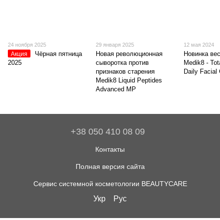
24 ноября 2025
29 января 2025
12 мая 2024
Чёрная пятница
Новая революционная
Новинка вес
Акция
2025
сыворотка против
Medik8 - Tot
признаков старения
Daily Facial
Medik8 Liquid Peptides
Advanced MP
+38 050 410 08 09
Контакты
Полная версия сайта
Сервис системной косметологии BEAUTYCARE
Укр
Рус