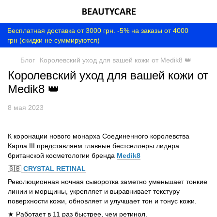
Бесплатная доставка от 3000 грн. -5% на заказы от 4000
грн (скидки не суммируются)
Блог
Королевский уход для вашей кожи от Medik8 👑
Королевский уход для вашей кожи от
Medik8 👑
8 мая 2023
К коронации нового монарха Соединенного королевства
Карла III представляем главные бестселлеры лидера
британской косметологии бренда
Medik8
🇬🇧
CRYSTAL RETINAL
Революционная ночная сыворотка заметно уменьшает тонкие
линии и морщины, укрепляет и выравнивает текстуру
поверхности кожи, обновляет и улучшает тон и тонус кожи.
★ Работает в 11 раз быстрее, чем ретинол.