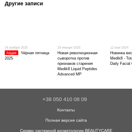
Другие записи
24 ноября 2025
29 января 2025
12 мая 2024
Чёрная пятница
Новая революционная
Новинка вес
Акция
2025
сыворотка против
Medik8 - Tot
признаков старения
Daily Facial
Medik8 Liquid Peptides
Advanced MP
+38 050 410 08 09
Контакты
Полная версия сайта
Сервис системной косметологии BEAUTYCARE