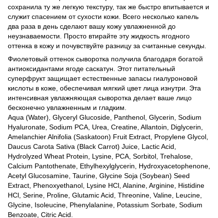
сохранила ту же легкую текстуру, так же быстро впитывается и
служит спасением от сухости кожи. Всего несколько капель
два раза в день сделают вашу кожу увлажненной до
неузнаваемости. Просто втирайте эту жидкость ягодного
оттенка в кожу и почувствуйте разницу за считанные секунды.
Фиолетовый оттенок сыворотка получила благодаря богатой
антиоксидантами ягоде саскатун. Этот питательный
суперфрукт защищает естественные запасы гиалуроновой
кислоты в коже, обеспечивая мягкий цвет лица изнутри. Эта
интенсивная увлажняющая сыворотка делает ваше лицо
бесконечно увлажненным и гладким.
Aqua (Water), Glyceryl Glucoside, Panthenol, Glycerin, Sodium
Hyaluronate, Sodium PCA, Urea, Creatine, Allantoin, Diglycerin,
Amelanchier Alnifolia (Saskatoon) Fruit Extract, Propylene Glycol,
Daucus Carota Sativa (Black Carrot) Juice, Lactic Acid,
Hydrolyzed Wheat Protein, Lysine, PCA, Sorbitol, Trehalose,
Calcium Pantothenate, Ethylhexylglycerin, Hydroxyacetophenone,
Acetyl Glucosamine, Taurine, Glycine Soja (Soybean) Seed
Extract, Phenoxyethanol, Lysine HCl, Alanine, Arginine, Histidine
HCl, Serine, Proline, Glutamic Acid, Threonine, Valine, Leucine,
Glycine, Isoleucine, Phenylalanine, Potassium Sorbate, Sodium
Benzoate, Citric Acid.