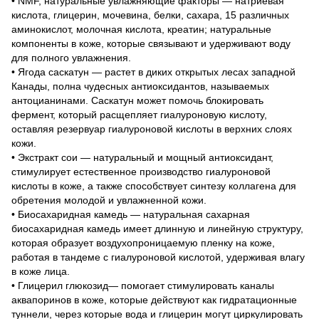
• NMF, натуральные увлажняющие факторы — натриевая
кислота, глицерин, мочевина, белки, сахара, 15 различных
аминокислот, молочная кислота, креатин; натуральные
компоненты в коже, которые связывают и удерживают воду
для полного увлажнения.
• Ягода саскатун — растет в диких открытых лесах западной
Канады, полна чудесных антиоксидантов, называемых
антоцианинами. Саскатун может помочь блокировать
фермент, который расщепляет гиалуроновую кислоту,
оставляя резервуар гиалуроновой кислоты в верхних слоях
кожи.
• Экстракт сои — натуральный и мощный антиоксидант,
стимулирует естественное производство гиалуроновой
кислоты в коже, а также способствует синтезу коллагена для
обретения молодой и увлажненной кожи.
• Биосахаридная камедь — натуральная сахарная
биосахаридная камедь имеет длинную и линейную структуру,
которая образует воздухопроницаемую пленку на коже,
работая в тандеме с гиалуроновой кислотой, удерживая влагу
в коже лица.
• Глицерил глюкозид— помогает стимулировать каналы
аквапоринов в коже, которые действуют как гидратационные
туннели, через которые вода и глицерин могут циркулировать