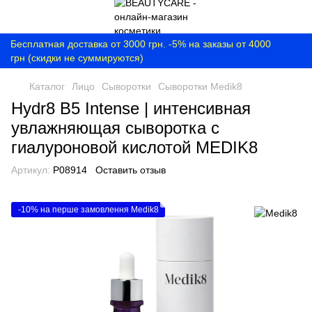
Бесплатная доставка от 3000 грн. -5% на заказы от 4000
грн (скидки не суммируются)
Каталог
Лицо
Сыворотки
Сыворотки Medik8
Hydr8 B5 Intense | интенсивная
увлажняющая сыворотка с
гиалуроновой кислотой MEDIK8
Артикул:
P08914
Оставить отзыв
-10% на перше замовлення Medik8