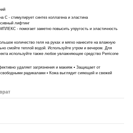
ний
а С - cтимулирует синтез коллагена и эластина
нсивный лифтинг
ЛЕКС - помогает заметно повысить упругость и эластичность
ольшое количество геля на руках и мягко нанесите на влажную
ьно смойте теплой водой. Используйте утром и вечером. Для
кта используйте также любое увлажняющее средство Perricone
фективно удаляет загрязнения и макияж • Защищает от
 свободными радикалами • Кожа выглядит сияющей и свежей
врат