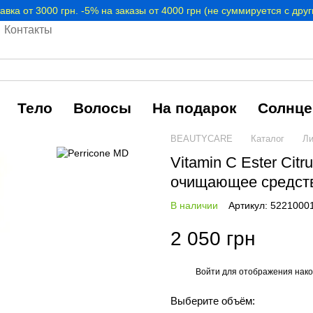
авка от 3000 грн. -5% на заказы от 4000 грн (не суммируется с дру
Контакты
Тело
Волосы
На подарок
Солнце
BEAUTYCARE
Каталог
Ли
Vitamin C Ester Citr
очищающее средс
В наличии
Артикул: 5221000
2 050 грн
Войти
для отображения нако
%
Выберите объём: