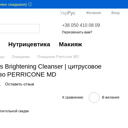
гими скидками) ⓘ
Укр
Рус
Желания
Вход
+38 050 410 08 09
Перезвонить вам?
Нутрицевтика
Макияж
цо
Очищение
Очищение Perricone MD
us Brightening Cleanser | цитрусовое
тво PERRICONE MD
1
Оставить отзыв
К сравнению
В желания
пительной скидки