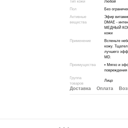
Тип кожи
Любой
Пол
Без ограниче
Активные
Эфир витамин
вещества
DMAE - инте
МЕДНЫЙ КОМП
кожи
Применение
Вспеньте неб
кожу. Тщател
лучшего эффе
MD.
Преимущества
• Мягко и эф
повреждения
Группа
Лицо
товаров
Доставка
Оплата
Воз