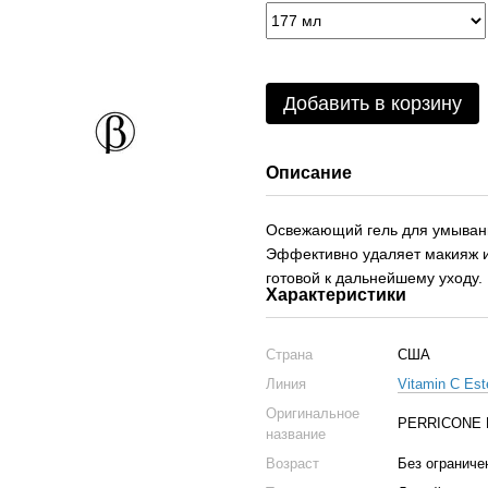
Добавить в корзину
Описание
Освежающий гель для умывания
Эффективно удаляет макияж и 
готовой к дальнейшему уходу.
Характеристики
Страна
США
Линия
Vitamin C Est
Оригинальное
PERRICONE MD
название
Возраст
Без ограниче