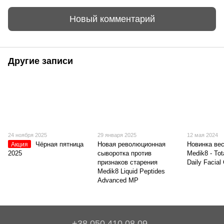
Новый комментарий
Другие записи
24 ноября 2025
29 января 2025
12 мая 2024
Чёрная пятница
Новая революционная
Новинка вес
Акция
2025
сыворотка против
Medik8 - Tot
признаков старения
Daily Facial
Medik8 Liquid Peptides
Advanced MP
+38 050 410 08 09