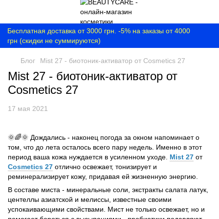
Бесплатная доставка от 3000 грн. -5% на заказы от 4000
грн (скидки не суммируются)
Блог
Mist 27 - биотоник-активатор от Cosmetics 27
Mist 27 - биотоник-активатор от
Cosmetics 27
17 мая 2021
🌞🌈🌞 Дождались - наконец погода за окном напоминает о
том, что до лета осталось всего пару недель. Именно в этот
период ваша кожа нуждается в усиленном уходе.
Mist 27
от
Cosmetics 27
отлично освежает, тонизирует и
реминерализирует кожу, придавая ей жизненную энергию.
В составе миста - минеральные соли, экстракты салата латук,
центеллы азиатской и мелиссы, известные своими
успокаивающими свойствами. Мист не только освежает, но и