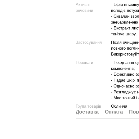
Активні
- Ефір вітамін
речовини
володіє потуж
- Сквалан звол
знебарвленню 
- Екстракт ли
тонізує шкіру.
Застосування
Після очищенн
повного погли
Використовуйте
Переваги
- Поєднання о
компонентів;
- Ефективно бо
- Надає шкірі 
- Одночасно р
- Розгладжує н
- Має тонкий і
Група товарів
Обличчя
Доставка
Оплата
Пов