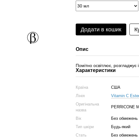
Додати в кошик
К
Опис
Помітно освітлює, розгладжує і
Характеристики
Країна
США
Лінія
Vitamin C Este
Оригінальна
PERRICONE MD 
назва
Вік
Без обмежень
Тип шкіри
Будь-який
Стать
Без обмежень