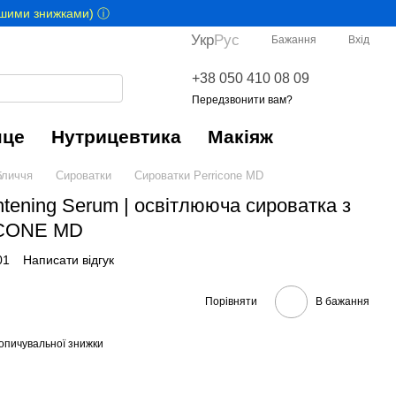
іншими знижками) ⓘ
Укр
Рус
Бажання
Вхід
+38 050 410 08 09
Передзвонити вам?
нце
Нутрицевтика
Макіяж
личчя
Сироватки
Сироватки Perricone MD
ghtening Serum | освітлююча сироватка з
ICONE MD
01
Написати відгук
Порівняти
В бажання
опичувальної знижки