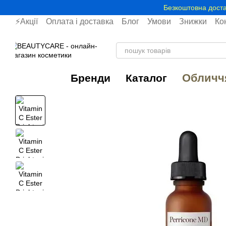
Перейти до основного контенту
Безкоштовна доста
⚡Акції
Оплата і доставка
Блог
Умови
Знижки
Ко
Обличч
Бренди
Каталог