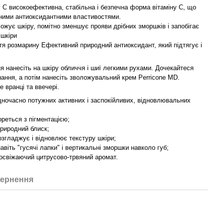
у С високоефективна, стабільна і безпечна форма вітаміну С, що
ними антиоксидантними властивостями.
ожує шкіру, помітно зменшує прояви дрібних зморшків і запобігає
шкіри
стя розмарину Ефективний природний антиоксидант, який підтягує і
я нанесіть на шкіру обличчя і шиї легкими рухами. Дочекайтеся
нання, а потім нанесіть зволожувальний крем Perricone MD.
 вранці та ввечері.
дночасно потужних активних і заспокійливих, відновлювальних
реться з пігментацією;
природний блиск;
озгладжує і відновлює текстуру шкіри;
авіть "гусячі лапки" і вертикальні зморшки навколо губ;
 освіжаючий цитрусово-трвяний аромат.
ернення