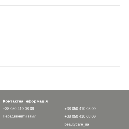
Контактна інформація
+38 050 410 08 09
+38 050 410 08 09
+38 050 410 08 09
Передзвонити вам?
beautycare_ua