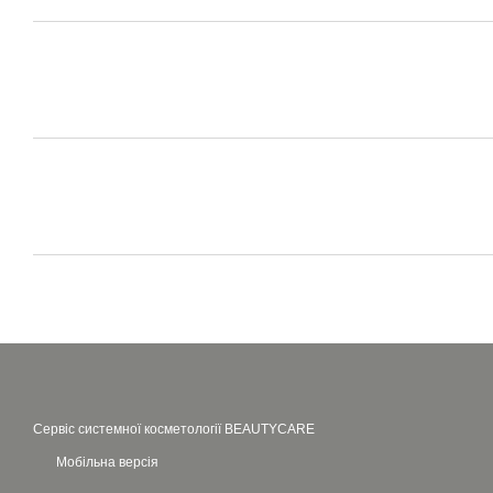
Сервіс системної косметології BEAUTYCARE
Мобільна версія