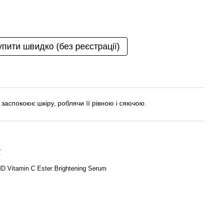
упити швидко (без реєстрації)
 заспокоює шкіру, роблячи її рівною і сяючою.
r
Vitamin C Ester Brightening Serum