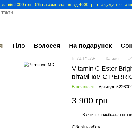
вка від 3000 грн. -5% на замовлення від 4000 грн (не сумується з 
нтакти
я
Тіло
Волосся
На подарунок
Со
BEAUTYCARE
Каталог
Об
Vitamin C Ester Bri
вітаміном С PERR
В наявності
Артикул: 522600
3 900 грн
Ввійти
для відображення нак
%
Оберіть об'єм: