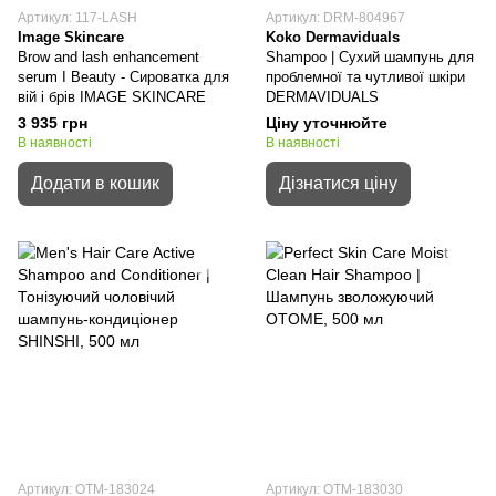
Артикул: 117-LASH
Артикул: DRM-804967
Image Skincare
Koko Dermaviduals
Brow and lash enhancement
Shampoo | Сухий шампунь для
serum I Beauty - Сироватка для
проблемної та чутливої шкіри
вій і брів IMAGE SKINCARE
DERMAVIDUALS
3 935 грн
Ціну уточнюйте
В наявності
В наявності
Додати в кошик
Дізнатися ціну
Артикул: OTM-183024
Артикул: OTM-183030