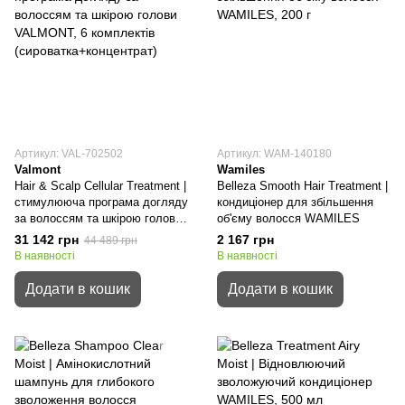
Артикул: VAL-702502
Артикул: WAM-140180
Valmont
Wamiles
Hair & Scalp Cellular Treatment |
Belleza Smooth Hair Treatment |
стимулююча програма догляду
кондиціонер для збільшення
за волоссям та шкірою голови
об'єму волосся WAMILES
VALMONT
31 142 грн
2 167 грн
44 489 грн
В наявності
В наявності
Додати в кошик
Додати в кошик