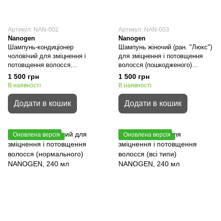
Артикул: NAN-002
Артикул: NAN-003
Nanogen
Nanogen
Шампунь-кондиціонер
Шампунь жіночий (ран. "Люкс")
чоловічий для зміцнення і
для зміцнення і потовщення
потовщення волосся
волосся (пошкодженого)
NANOGEN
NANOGEN
1 500 грн
1 500 грн
В наявності
В наявності
Додати в кошик
Додати в кошик
Оновлена версія
Оновлена версія