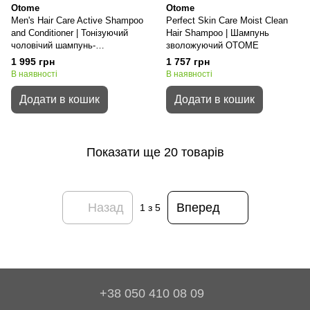
Otome
Otome
Men's Hair Care Active Shampoo
Perfect Skin Care Moist Clean
and Conditioner | Тонізуючий
Hair Shampoo | Шампунь
чоловічий шампунь-
зволожуючий OTOME
кондиціонер SHINSHI
1 995 грн
1 757 грн
В наявності
В наявності
Додати в кошик
Додати в кошик
Показати ще 20 товарів
Назад
Вперед
1
з 5
+38 050 410 08 09