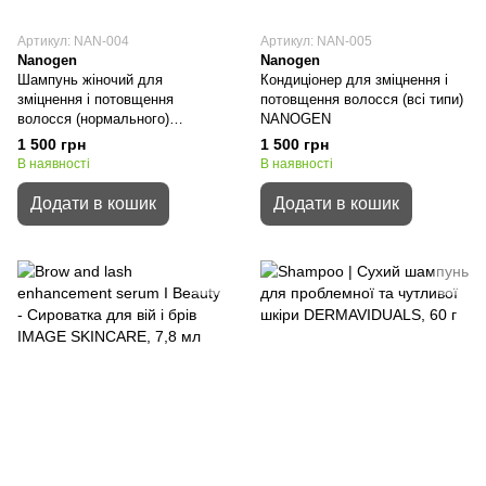
Артикул: NAN-004
Артикул: NAN-005
Nanogen
Nanogen
Шампунь жіночий для
Кондиціонер для зміцнення і
зміцнення і потовщення
потовщення волосся (всі типи)
волосся (нормального)
NANOGEN
NANOGEN
1 500 грн
1 500 грн
В наявності
В наявності
Додати в кошик
Додати в кошик