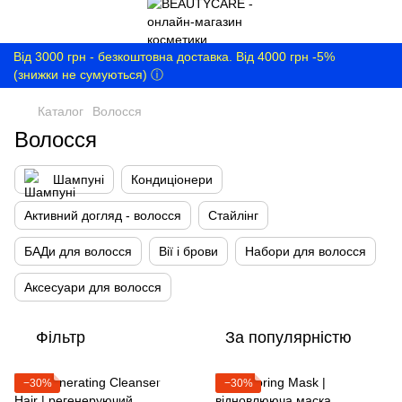
Від 3000 грн - безкоштовна доставка. Від 4000 грн -5%
(знижки не сумуються) ⓘ
Каталог
Волосся
Волосся
Шампуні
Кондиціонери
Активний догляд - волосся
Стайлінг
БАДи для волосся
Вії і брови
Набори для волосся
Аксесуари для волосся
Фільтр
За популярністю
−30%
−30%