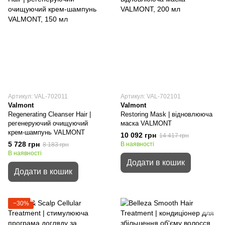
Артикул: VAL-702011
Артикул: VAL-702101
Valmont
Valmont
Regenerating Cleanser Hair |
Restoring Mask | відновлююча
регенеруючий очищуючий
маска VALMONT
крем-шампунь VALMONT
10 092 грн
14 417 грн
5 728 грн
В наявності
8 183 грн
В наявності
Додати в кошик
Додати в кошик
−30%