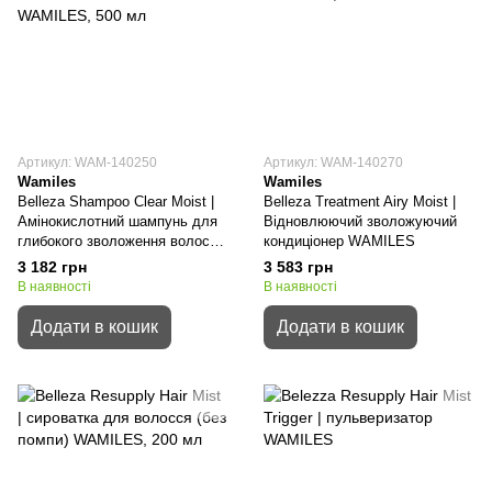
Артикул: WAM-140250
Артикул: WAM-140270
Wamiles
Wamiles
Belleza Shampoo Clear Moist |
Belleza Treatment Airy Moist |
Амінокислотний шампунь для
Відновлюючий зволожуючий
глибокого зволоження волосся
кондиціонер WAMILES
WAMILES
3 182 грн
3 583 грн
В наявності
В наявності
Додати в кошик
Додати в кошик