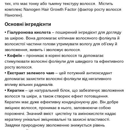
тих, хто має тонку або тьмяну текстуру волосся. Містить
комплекс Nanogen Hair Growth Factor (фактор росту волосся
Наноген).
Основні інгредієнти
• Гіалуронова кислота
– поширений інгредієнт для догляду
за шкірою. Вона допомагає клітинам волосяного фолікула й
волосистої частини голови утримувати вологу для об’єму й
зволоження, живить і зволожує волосся.
• Кофеїн
– проникає в корені волосся та допомагає
стимулювати волосяні фолікули для швидкого та ефективного
росту волосся.
• Екстракт зеленого чаю
– цей потужний антиоксидант
допомагає захистити волосяні фолікули від негативного
впливу вільних радикалів.
• Кератин
– це натуральний білок, що забезпечує зволоження
волосся та шкіри, а також створює ефект потовщення.
Кератин має дуже ефективну кондиціонуючу дію. Він добре
зміцнює волосся, проникає в нього, заповнюючи собою
порожнечі. Значний вміст цистеїну та амінокислоти надає
кератину унікальні зміцнювальні та захисні властивості.
Завдяки природному зволоженню знижується рівень