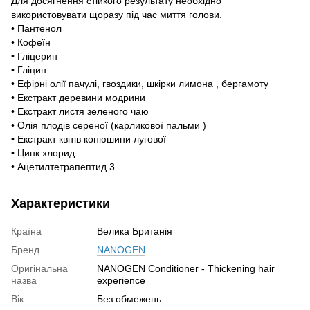
Для досягнення стійкого результату необхідно
використовувати щоразу під час миття голови.
• Пантенол
• Кофеїн
• Гліцерин
• Гліцин
• Ефірні олії пачулі, гвоздики, шкірки лимона , бергамоту
• Екстракт деревини модрини
• Екстракт листя зеленого чаю
• Олія плодів сереної (карликової пальми )
• Екстракт квітів конюшини лугової
• Цинк хлорид
• Ацетилтетрапептид 3
Характеристики
Країна
Велика Британія
Бренд
NANOGEN
Оригінальна
NANOGEN Conditioner - Thickening hair
назва
experience
Вік
Без обмежень