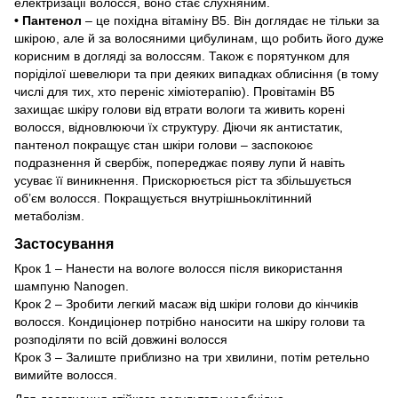
електризації волосся, воно стає слухняним.
• Пантенол
– це похідна вітаміну В5. Він доглядає не тільки за
шкірою, але й за волосяними цибулинам, що робить його дуже
корисним в догляді за волоссям. Також є порятунком для
поріділої шевелюри та при деяких випадках облисіння (в тому
числі для тих, хто переніс хіміотерапію). Провітамін В5
захищає шкіру голови від втрати вологи та живить корені
волосся, відновлюючи їх структуру. Діючи як антистатик,
пантенол покращує стан шкіри голови – заспокоює
подразнення й свербіж, попереджає появу лупи й навіть
усуває її виникнення. Прискорюється ріст та збільшується
об’єм волосся. Покращується внутрішньоклітинний
метаболізм.
Застосування
Крок 1 – Нанести на вологе волосся після використання
шампуню Nanogen.
Крок 2 – Зробити легкий масаж від шкіри голови до кінчиків
волосся. Кондиціонер потрібно наносити на шкіру голови та
розподіляти по всій довжині волосся
Крок 3 – Залиште приблизно на три хвилини, потім ретельно
вимийте волосся.