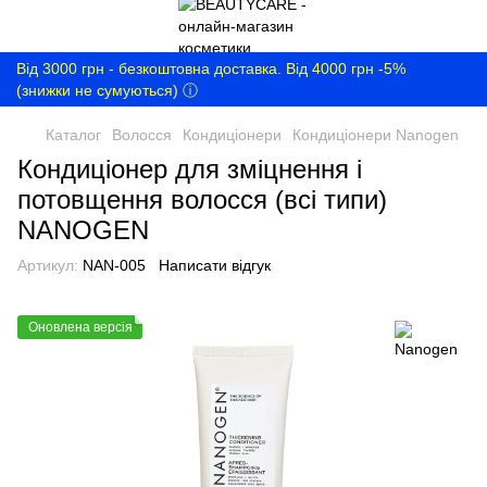
Від 3000 грн - безкоштовна доставка. Від 4000 грн -5%
(знижки не сумуються) ⓘ
Каталог
Волосся
Кондиціонери
Кондиціонери Nanogen
Кондиціонер для зміцнення і
потовщення волосся (всі типи)
NANOGEN
Артикул:
NAN-005
Написати відгук
Оновлена версія