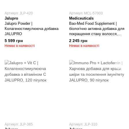
Артикул: JLP-420
Артикул: MCL-57003
Jalupro
Mediceuticals
Jalupro Powder |
Bao-Med Food Supplement |
Колагеностимулююча добавка
біологічно активна добавка для
JALUPRO
покращення стану волосся,
шкіри та нігтів
5 599 грн
2 245 грн
MEDICEUTICALS
Немає в наявності
Немає в наявності
Артикул: JLP-385
Артикул: JLP-310