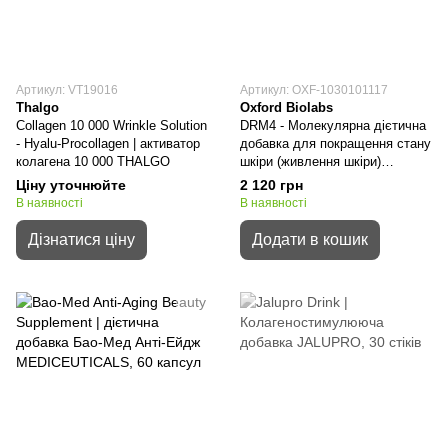
Артикул: VT19016
Артикул: OXF-1030101117
Thalgo
Oxford Biolabs
Collagen 10 000 Wrinkle Solution
DRM4 - Молекулярна дієтична
- Hyalu-Procollagen | активатор
добавка для покращення стану
колагена 10 000 THALGO
шкіри (живлення шкіри)
OXFORD BIOLABS
Ціну уточнюйте
2 120 грн
В наявності
В наявності
Дізнатися ціну
Додати в кошик