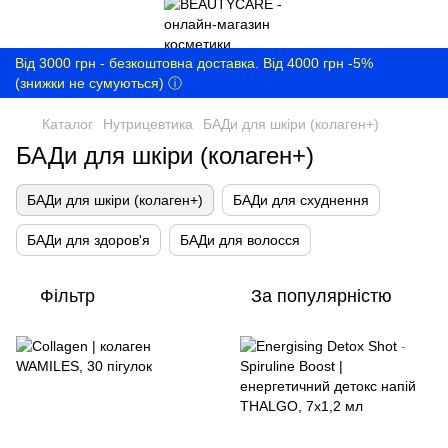
Від 3000 грн - безкоштовна доставка. Від 4000 грн -5%
(знижки не сумуються) ⓘ
Каталог
Нутрицевтика
БАДи для шкіри (колаген+)
БАДи для шкіри (колаген+)
БАДи для шкіри (колаген+)
БАДи для схуднення
БАДи для здоров'я
БАДи для волосся
Фільтр
За популярністю