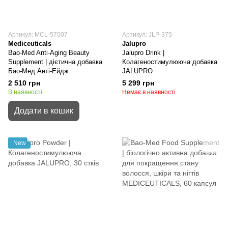
Артикул: MCL-57007
Артикул: JLP-375
Mediceuticals
Jalupro
Bao-Med Anti-Aging Beauty
Jalupro Drink |
Supplement | дієтична добавка
Колагеностимулююча добавка
Бао-Мед Анті-Ейдж
JALUPRO
MEDICEUTICALS
2 510 грн
5 299 грн
В наявності
Немає в наявності
Додати в кошик
New