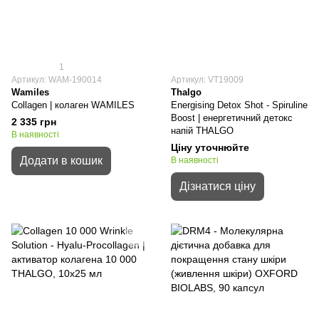
1
Артикул: WAM-190014
Артикул: VT19009
Wamiles
Thalgo
Collagen | колаген WAMILES
Energising Detox Shot - Spiruline
Boost | енергетичний детокс
2 335 грн
напій THALGO
В наявності
Ціну уточнюйте
Додати в кошик
В наявності
Дізнатися ціну