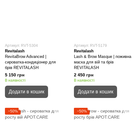
Артикул: RVT-5304
Артикул: RVT-5179
Revitalash
Revitalash
RevitaBrow Advanced |
Lash & Brow Masque | поживна
сироватка-кондиціонер для
маска для вій та брів
брів REVITALASH
REVITALASH
5 150 грн
2 450 грн
В наявності
В наявності
Додати в кошик
Додати в кошик
−50%
−50%