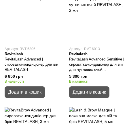
Артикул: RVT-5306
Артикул: RVT-6013
Revitalash
Revitalash
RevitaLash Advanced |
RevitaLash Advanced Sensitive |
сироватка-кондиціонер для вій
сироватка-кондиціонер для вій
REVITALASH
для чутливих очей
REVITALASH
6 850 грн
5 300 грн
В наявності
В наявності
Додати в кошик
Додати в кошик