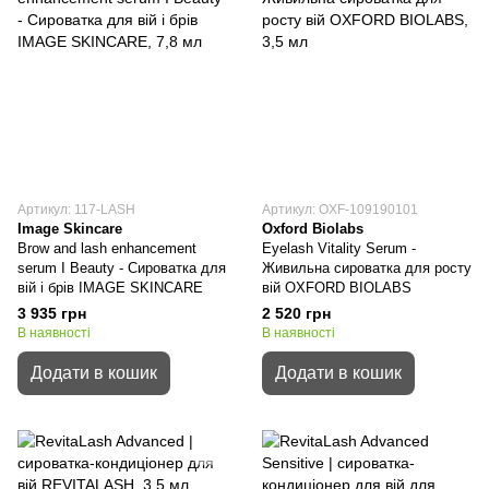
Артикул: 117-LASH
Артикул: OXF-109190101
Image Skincare
Oxford Biolabs
Brow and lash enhancement
Eyelash Vitality Serum -
serum I Beauty - Сироватка для
Живильна сироватка для росту
вій і брів IMAGE SKINCARE
вій OXFORD BIOLABS
3 935 грн
2 520 грн
В наявності
В наявності
Додати в кошик
Додати в кошик