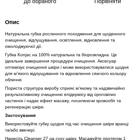
До обраного
Порівняти
Опис
Натуральна губка рослинного походження для щоденного
очищення, відлущування, освітлення, відновлення та
омолоджуючої дії.
Губка Konjac на 100% натуральна та біорозкладна. Це
ідеальне завершення процедури очищення. Аксесуар
оптимізує очищення шкіри і може використовуватися щодня
для м'якого відлущування та відновлення сяючого кольору
обличчя.
Пориста структура виробу сприяє м'якому та надзвичайно
результативному очищенню епідермісу від ороговілих
частинок і надає ефект масажу, посилюючи кровообіг та
регенерацію шкіри.
Застосування
Використовуйте губку щодня під час очищення шкіри вранці
та/або ввечері.
Нанесіть Cleanser 27 на суху шкіру. Масажуйте протягом 1