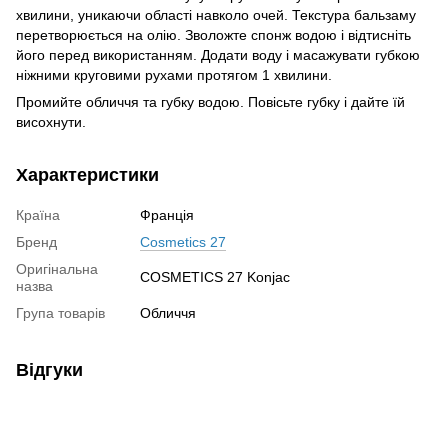
хвилини, уникаючи області навколо очей. Текстура бальзаму
перетворюється на олію. Зволожте спонж водою і відтисніть
його перед використанням. Додати воду і масажувати губкою
ніжними круговими рухами протягом 1 хвилини.
Промийте обличчя та губку водою. Повісьте губку і дайте їй
висохнути.
Характеристики
Країна
Франція
Бренд
Cosmetics 27
Оригінальна
COSMETICS 27 Konjac
назва
Група товарів
Обличчя
Відгуки