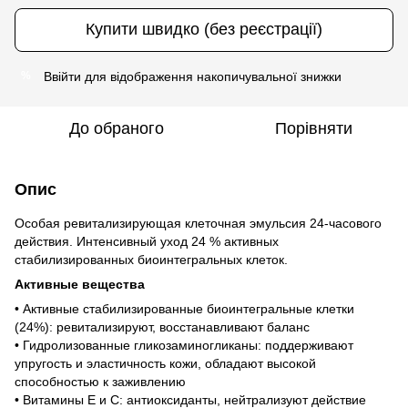
Купити швидко (без реєстрації)
Ввійти
для відображення накопичувальної знижки
%
До обраного
Порівняти
Опис
Особая ревитализирующая клеточная эмульсия 24-часового
действия. Интенсивный уход 24 % активных
стабилизированных биоинтегральных клеток.
Активные вещества
• Активные стабилизированные биоинтегральные клетки
(24%): ревитализируют, восстанавливают баланс
• Гидролизованные гликозаминогликаны: поддерживают
упругость и эластичность кожи, обладают высокой
способностью к заживлению
• Витамины Е и С: антиоксиданты, нейтрализуют действие