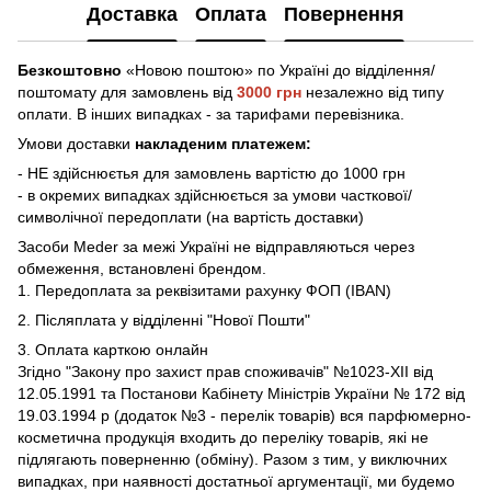
Доставка
Оплата
Повернення
Безкоштовно
«Новою поштою» по Україні до відділення/
поштомату
для замовлень від
3000 грн
незалежно від типу
оплати. В інших випадках - за тарифами перевізника.
Умови доставки
накладеним платежем:
- НЕ здійснюєтья для замовлень вартістю до 1000 грн
- в окремих випадках здійснюється за умови часткової/
символічної передоплати (на вартість доставки)
Засоби Meder за межі Україні не відправляються через
обмеження, встановлені брендом.
1. Передоплата за реквізитами рахунку ФОП (IBAN)
2. Післяплата у відділенні "Нової Пошти"
3. Оплата карткою онлайн
Згідно "Закону про захист прав споживачів" №1023-XII від
12.05.1991 та Постанови Кабінету Міністрів України № 172 від
19.03.1994 р (додаток №3 - перелік товарів) вся парфюмерно-
косметична продукція входить до переліку товарів, які не
підлягають поверненню (обміну). Разом з тим, у виключних
випадках, при наявності достатньої аргументації, ми будемо