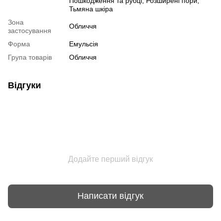
Пошкодження та рубці, Розширені пори,
Тьмяна шкіра
Зона
Обличчя
застосування
Форма
Емульсія
Група товарів
Обличчя
Відгуки
Додайте перший відгук
Написати відгук