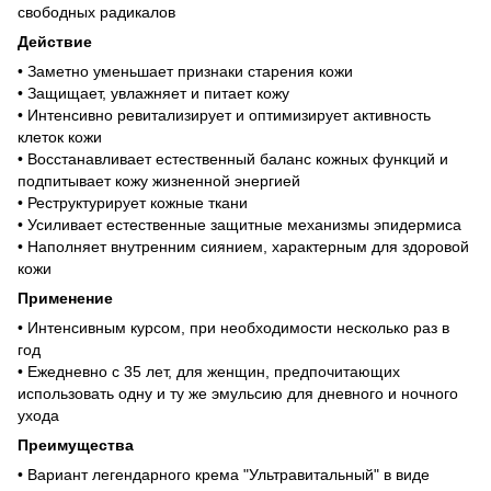
свободных радикалов
Действие
• Заметно уменьшает признаки старения кожи
• Защищает, увлажняет и питает кожу
• Интенсивно ревитализирует и оптимизирует активность
клеток кожи
• Восстанавливает естественный баланс кожных функций и
подпитывает кожу жизненной энергией
• Реструктурирует кожные ткани
• Усиливает естественные защитные механизмы эпидермиса
• Наполняет внутренним сиянием, характерным для здоровой
кожи
Применение
• Интенсивным курсом, при необходимости несколько раз в
год
• Ежедневно с 35 лет, для женщин, предпочитающих
использовать одну и ту же эмульсию для дневного и ночного
ухода
Преимущества
• Вариант легендарного крема "Ультравитальный" в виде