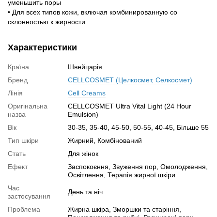
уменьшить поры
• Для всех типов кожи, включая комбинированную со
склонностью к жирности
Характеристики
Країна
Швейцарія
Бренд
CELLCOSMET (Целкосмет, Селкосмет)
Лінія
Cell Creams
Оригінальна
CELLCOSMET Ultra Vital Light (24 Hour
назва
Emulsion)
Вік
30-35, 35-40, 45-50, 50-55, 40-45, Більше 55
Тип шкіри
Жирний, Комбінований
Стать
Для жінок
Ефект
Заспокоєння, Звуження пор, Омолодження,
Освітлення, Терапія жирної шкіри
Час
День та ніч
застосування
Проблема
Жирна шкіра, Зморшки та старіння,