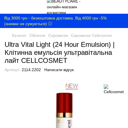
Від 3000 грн - безкоштовна доставка. Від 4000 грн -5%
(знижки не сумуються) ⓘ
Каталог
Обличчя
Сироватки
Сироватки Cellcosmet
Ultra Vital Light (24 Hour Emulsion) |
Клітинна емульсія ультравітальна
лайт CELLCOSMET
Артикул:
2114.2202
Написати відгук