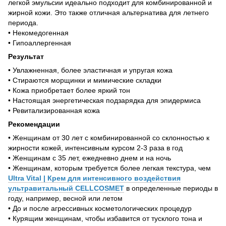
легкой эмульсии идеально подходит для комбинированной и
жирной кожи. Это также отличная альтернатива для летнего
периода.
• Некомедогенная
• Гипоаллергенная
Результат
• Увлажненная, более эластичная и упругая кожа
• Стираются морщинки и мимические складки
• Кожа приобретает более яркий тон
• Настоящая энергетическая подзарядка для эпидермиса
• Ревитализированная кожа
Рекомендации
• Женщинам от 30 лет с комбинированной со склонностью к
жирности кожей, интенсивным курсом 2-3 раза в год
• Женщинам с 35 лет, ежедневно днем и на ночь
• Женщинам, которым требуется более легкая текстура, чем
Ultra Vital | Крем для интенсивного воздействия
ультравитальный CELLCOSMET
в определенные периоды в
году, например, весной или летом
• До и после агрессивных косметологических процедур
• Курящим женщинам, чтобы избавится от тусклого тона и