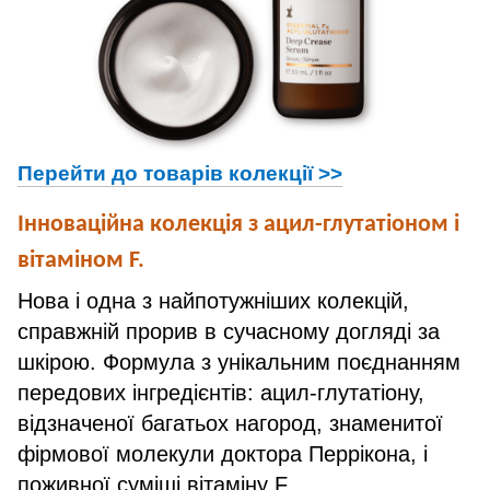
Перейти до товарів колекції >>
Інноваційна колекція з ацил-глутатіоном і
вітаміном F.
Нова і одна з найпотужніших колекцій,
справжній прорив в сучасному догляді за
шкірою. Формула з унікальним поєднанням
передових інгредієнтів: ацил-глутатіону,
відзначеної багатьох нагород, знаменитої
фірмової молекули доктора Перрікона, і
поживної суміші вітаміну F.