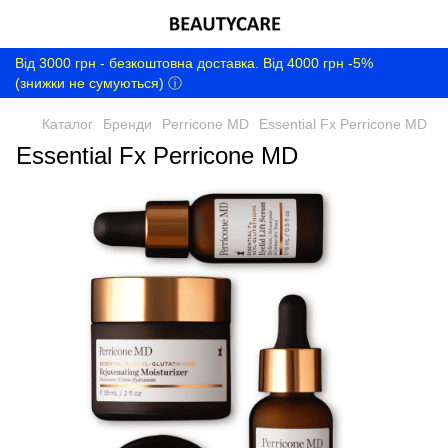
Від 3000 грн - безкоштовна доставка. Від 4000 грн -5%
(знижки не сумуються) ⓘ
Каталог
Бренди
Perricone MD
Essential Fx Perricone MD
Essential Fx Perricone MD