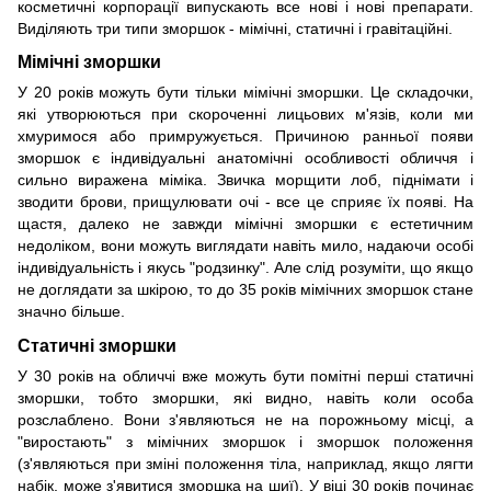
косметичні корпорації випускають все нові і нові препарати.
Виділяють три типи зморшок - мімічні, статичні і гравітаційні.
Мімічні зморшки
У 20 років можуть бути тільки мімічні зморшки. Це складочки,
які утворюються при скороченні лицьових м'язів, коли ми
хмуримося або примружується. Причиною ранньої появи
зморшок є індивідуальні анатомічні особливості обличчя і
сильно виражена міміка. Звичка морщити лоб, піднімати і
зводити брови, прищулювати очі - все це сприяє їх появі. На
щастя, далеко не завжди мімічні зморшки є естетичним
недоліком, вони можуть виглядати навіть мило, надаючи особі
індивідуальність і якусь "родзинку". Але слід розуміти, що якщо
не доглядати за шкірою, то до 35 років мімічних зморшок стане
значно більше.
Статичні зморшки
У 30 років на обличчі вже можуть бути помітні перші статичні
зморшки, тобто зморшки, які видно, навіть коли особа
розслаблено. Вони з'являються не на порожньому місці, а
"виростають" з мімічних зморшок і зморшок положення
(з'являються при зміні положення тіла, наприклад, якщо лягти
набік, може з'явитися зморшка на шиї). У віці 30 років починає