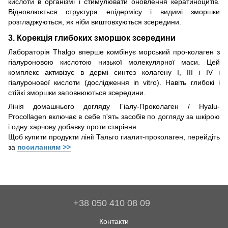
кислоти в організмі і стимулювати оновлення кератиноцитів.
Відновлюється структура епідермісу і видимі зморшки
розгладжуються, як ніби виштовхуються зсередини.
3. Корекція глибоких зморшок зсередини
Лабораторія Thalgo вперше комбінує морський про-колаген з
гіалуроновою кислотою низької молекулярної маси. Цей
комплекс активізує в дермі синтез колагену I, III і IV і
гіалуронової кислоти (дослідження in vitro). Навіть глибокі і
стійкі зморшки заповнюються зсередини.
Лінія домашнього догляду Гіалу-Проколаген / Hyalu-
Procollagen включає в себе п'ять засобів по догляду за шкірою
і одну харчову добавку проти старіння.
Щоб купити продукти лінії Тальго гиалит-проколаген, перейдіть
за
посиланням >>
+38 050 410 08 09
Контакти