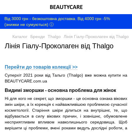
Від 3000 грн - безкоштовна доставка. Від 4000 грн -5%
(знижки не сумуються) ⓘ
Каталог
Бренди
Thalgo
Лінія Гіалу-Проколаген від Thalgo
Лінія Гіалу-Проколаген від Thalgo
Перейти до товарів колекції >>
Суперхіт 2021 роки від Тальго (Thalgo) вже можна купити на
BEAUTYCARE.com.ua
Видимі зморшки - основна проблема для жінок
Ні для кого не секрет, що зморшки - це основна ознака вікових
змін шкіри, а їх корекція є найважливішою проблемою сучасної
косметології. Старіння шкіри ділиться на внутрішнє, те, що
відбувається в силу вікових причин, і зовнішнє, обумовлене
несприятливим впливом навколишнього середовища. Щоб
вирішити ці проблеми, вчені роками ведуть дослідні роботи, а