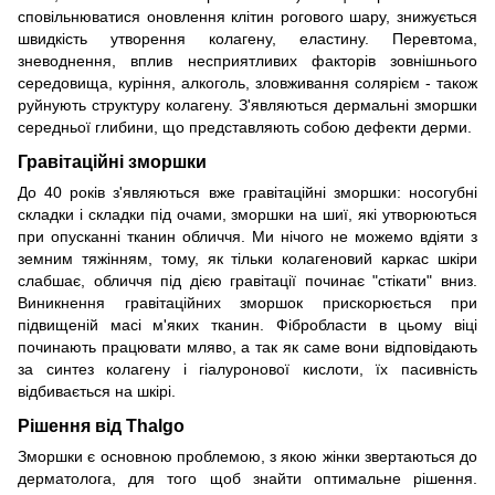
сповільнюватися оновлення клітин рогового шару, знижується
швидкість утворення колагену, еластину. Перевтома,
зневоднення, вплив несприятливих факторів зовнішнього
середовища, куріння, алкоголь, зловживання солярієм - також
руйнують структуру колагену. З'являються дермальні зморшки
середньої глибини, що представляють собою дефекти дерми.
Гравітаційні зморшки
До 40 років з'являються вже гравітаційні зморшки: носогубні
складки і складки під очами, зморшки на шиї, які утворюються
при опусканні тканин обличчя. Ми нічого не можемо вдіяти з
земним тяжінням, тому, як тільки колагеновий каркас шкіри
слабшає, обличчя під дією гравітації починає "стікати" вниз.
Виникнення гравітаційних зморшок прискорюється при
підвищеній масі м'яких тканин. Фібробласти в цьому віці
починають працювати мляво, а так як саме вони відповідають
за синтез колагену і гіалуронової кислоти, їх пасивність
відбивається на шкірі.
Рішення від Thalgo
Зморшки є основною проблемою, з якою жінки звертаються до
дерматолога, для того щоб знайти оптимальне рішення.