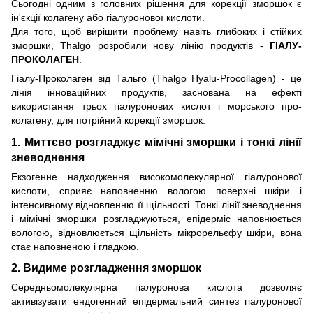
Сьогодні одним з головних рішення для корекції зморшок є
ін'єкції колагену або гіалуронової кислоти.
Для того, щоб вирішити проблему навіть глибоких і стійких
зморшки, Thalgo розробили нову лінію продуктів -
ГІАЛУ-
ПРОКОЛАГЕН
.
Гіалу-Проколаген від Тальго (Thalgo Hyalu-Procollagen) - це
лінія інноваційних продуктів, заснована на ефекті
використання трьох гіалуронових кислот і морського про-
колагену, для потрійний корекції зморшок:
1. Миттєво розгладжує мімічні зморшки і тонкі лінії
зневоднення
Екзогенне надходження високомолекулярної гіалуронової
кислоти, сприяє наповненню вологою поверхні шкіри і
інтенсивному відновленню її щільності. Тонкі лінії зневоднення
і мімічні зморшки розгладжуються, епідерміс наповнюється
вологою, відновлюється щільність мікрорельєфу шкіри, вона
стає наповненою і гладкою.
2. Видиме розгладження зморшок
Середньомолекулярна гіалуронова кислота дозволяє
активізувати ендогенний епідермальний синтез гіалуронової