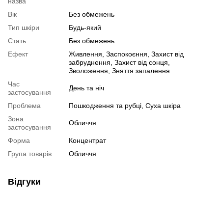
назва
Вік
Без обмежень
Тип шкіри
Будь-який
Стать
Без обмежень
Ефект
Живлення, Заспокоєння, Захист від
забруднення, Захист від сонця,
Зволоження, Зняття запалення
Час
День та ніч
застосування
Проблема
Пошкодження та рубці, Суха шкіра
Зона
Обличчя
застосування
Форма
Концентрат
Група товарів
Обличчя
Відгуки