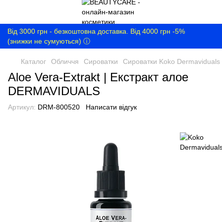
Від 3000 грн - безкоштовна доставка. Від 4000 грн -5%
(знижки не сумуються) ⓘ
Каталог
Обличчя
Сироватки
Сироватки Koko Dermaviduals
Aloe Vera-Extrakt | Екстракт алое
DERMAVIDUALS
Артикул:
DRM-800520
Написати відгук