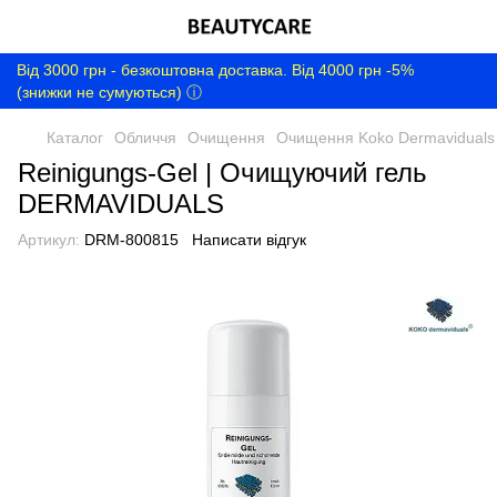
Від 3000 грн - безкоштовна доставка. Від 4000 грн -5%
(знижки не сумуються) ⓘ
Каталог
Обличчя
Очищення
Очищення Koko Dermaviduals
Reinigungs-Gel | Очищуючий гель
DERMAVIDUALS
Артикул:
DRM-800815
Написати відгук