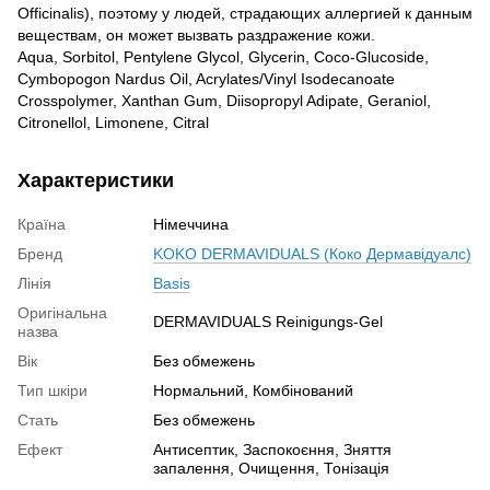
Officinalis), поэтому у людей, страдающих аллергией к данным
веществам, он может вызвать раздражение кожи.
Aqua, Sorbitol, Pentylene Glycol, Glycerin, Coco-Glucoside,
Cymbopogon Nardus Oil, Acrylates/Vinyl Isodecanoate
Crosspolymer, Xanthan Gum, Diisopropyl Adipate, Geraniol,
Citronellol, Limonene, Citral
Характеристики
Країна
Німеччина
Бренд
KOKO DERMAVIDUALS (Коко Дермавідуалс)
Лінія
Basis
Оригінальна
DERMAVIDUALS Reinigungs-Gel
назва
Вік
Без обмежень
Тип шкіри
Нормальний, Комбінований
Стать
Без обмежень
Ефект
Антисептик, Заспокоєння, Зняття
запалення, Очищення, Тонізація