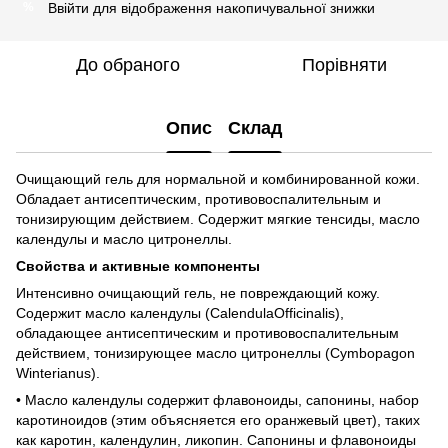
Ввійти
для відображення накопичувальної знижки
%
До обраного
Порівняти
Опис
Склад
Очищающий гель для нормальной и комбинированной кожи.
Обладает антисептическим, противовоспалительным и
тонизирующим действием. Содержит мягкие тенсиды, масло
календулы и масло цитронеллы.
Свойства и активные компоненты
Интенсивно очищающий гель, не повреждающий кожу.
Содержит масло календулы (CalendulaOfficinalis),
обладающее антисептическим и противовоспалительным
действием, тонизирующее масло цитронеллы (Cymbopagon
Winterianus).
• Масло календулы содержит флавоноиды, сапонины, набор
каротиноидов (этим объясняется его оранжевый цвет), таких
как каротин, календулин, ликопин. Сапонины и флавоноиды