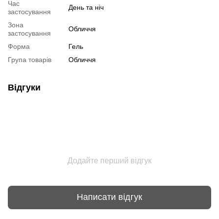
Час
День та ніч
застосування
Зона
Обличчя
застосування
Форма
Гель
Група товарів
Обличчя
Відгуки
Додайте перший відгук
Написати відгук