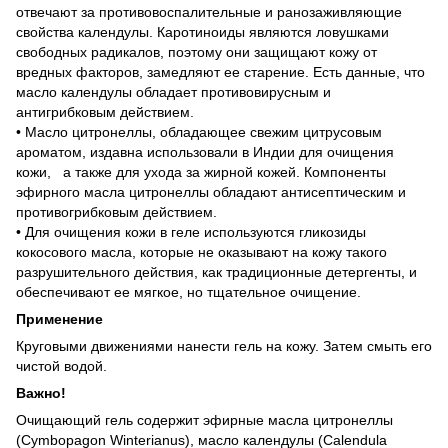
отвечают за противовоспалительные и ранозаживляющие
свойства календулы. Каротиноиды являются ловушками
свободных радикалов, поэтому они защищают кожу от
вредных факторов, замедляют ее старение. Есть данные, что
масло календулы обладает противовирусным и
антигрибковым действием.
• Масло цитронеллы, обладающее свежим цитрусовым
ароматом, издавна использовали в Индии для очищения
кожи, а также для ухода за жирной кожей. Компоненты
эфирного масла цитронеллы обладают антисептическим и
противогрибковым действием.
• Для очищения кожи в геле используются гликозиды
кокосового масла, которые не оказывают на кожу такого
разрушительного действия, как традиционные детергенты, и
обеспечивают ее мягкое, но тщательное очищение.
Применение
Круговыми движениями нанести гель на кожу. Затем смыть его
чистой водой.
Важно!
Очищающий гель содержит эфирные масла цитронеллы
(Cymbopagon Winterianus), масло календулы (Calendula