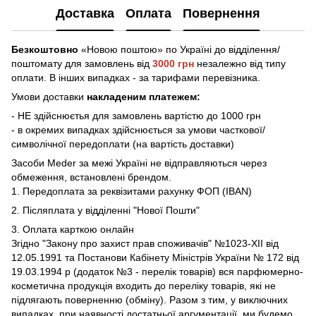
Доставка
Оплата
Повернення
Безкоштовно
«Новою поштою» по Україні до відділення/
поштомату
для замовлень від
3000 грн
незалежно від типу
оплати. В інших випадках - за тарифами перевізника.
Умови доставки
накладеним платежем:
- НЕ здійснюєтья для замовлень вартістю до 1000 грн
- в окремих випадках здійснюється за умови часткової/
символічної передоплати (на вартість доставки)
Засоби Meder за межі Україні не відправляються через
обмеження, встановлені брендом.
1. Передоплата за реквізитами рахунку ФОП (IBAN)
2. Післяплата у відділенні "Нової Пошти"
3. Оплата карткою онлайн
Згідно "Закону про захист прав споживачів" №1023-XII від
12.05.1991 та Постанови Кабінету Міністрів України № 172 від
19.03.1994 р (додаток №3 - перелік товарів) вся парфюмерно-
косметична продукція входить до переліку товарів, які не
підлягають поверненню (обміну). Разом з тим, у виключних
випадках, при наявності достатньої аргументації, ми будемо