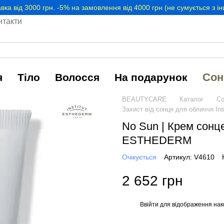
вка від 3000 грн. -5% на замовлення від 4000 грн (не сумується з 
нтакти
Сон
я
Тіло
Волосся
На подарунок
BEAUTYCARE
Каталог
Со
Захист від сонця для обличчя Ins
No Sun | Крем сонц
ESTHEDERM
Очікується
Артикул: V4610
2 652 грн
Ввійти
для відображення нак
%