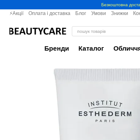
Перейти до основного контенту
Безкоштовна доста
⚡Акції
Оплата і доставка
Блог
Умови
Знижки
Ко
Бренди
Каталог
Обличч