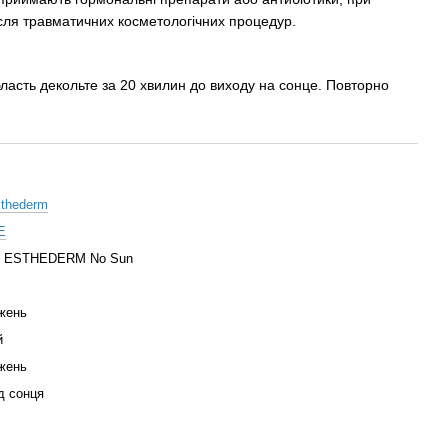
ісля травматичних косметологічних процедур.
ласть декольте за 20 хвилин до виходу на сонце. Повторно
Esthederm
E
T ESTHEDERM No Sun
жень
й
жень
д сонця