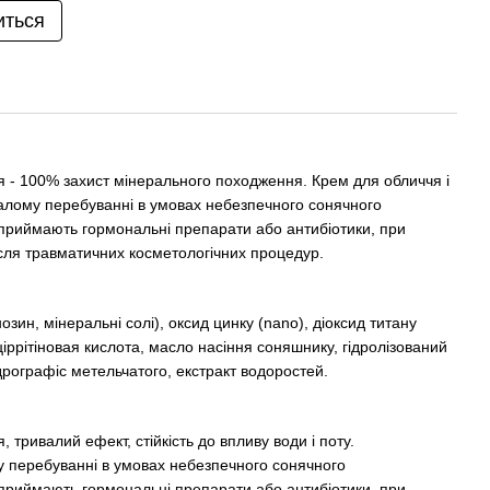
иться
я - 100% захист мінерального походження. Крем для обличчя і
валому перебуванні в умовах небезпечного сонячного
 приймають гормональні препарати або антибіотики, при
ісля травматичних косметологічних процедур.
озин, мінеральні солі), оксид цинку (nano), діоксид титану
ціррітіновая кислота, масло насіння соняшнику, гідролізований
ндрографіс метельчатого, екстракт водоростей.
 тривалий ефект, стійкість до впливу води і поту.
 перебуванні в умовах небезпечного сонячного
 приймають гормональні препарати або антибіотики, при