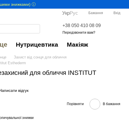
іншими знижками) ⓘ
Укр
Рус
Бажання
Вхід
+38 050 410 08 09
Передзвонити вам?
це
Нутрицевтика
Макіяж
нце
Захист від сонця для обличчя
titut Esthederm
езахисний для обличчя INSTITUT
Написати відгук
Порівняти
В бажання
опичувальної знижки