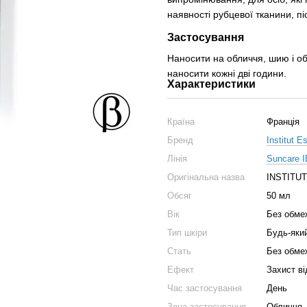
наявності рубцевої тканини, п
Застосування
Наносити на обличчя, шию і об
наносити кожні дві години.
Характеристики
Країна
Франція
Бренд
Institut 
Лінія
Suncare I
Оригінальна назва
INSTITU
Обсяг
50 мл
Вік
Без обме
Тип шкіри
Будь-яки
Стать
Без обме
Ефект
Захист ві
Час застосування
День
Зона застосування
Обличчя