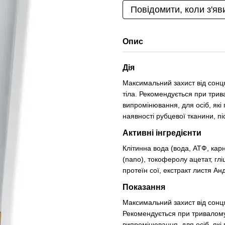
Повідомити, коли з'яв
Опис
Дія
Максимальний захист від сонц
тіла. Рекомендується при три
випромінювання, для осіб, які
наявності рубцевої тканини, п
Активні інгредієнти
Клітинна вода (вода, АТФ, карн
(nano), токоферолу ацетат, глі
протеїн сої, екстракт листя А
Показання
Максимальний захист від сонця,
Рекомендується при тривалому
випромінювання, для осіб, які