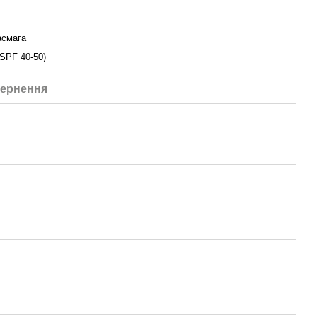
асмага
SPF 40-50)
ернення