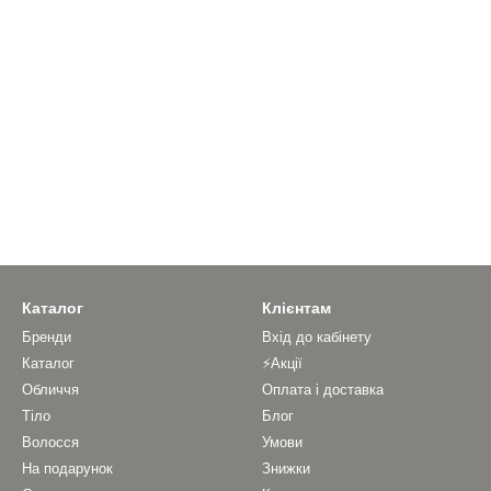
Каталог
Клієнтам
Бренди
Вхід до кабінету
Каталог
⚡Акції
Обличчя
Оплата і доставка
Тіло
Блог
Волосся
Умови
На подарунок
Знижки