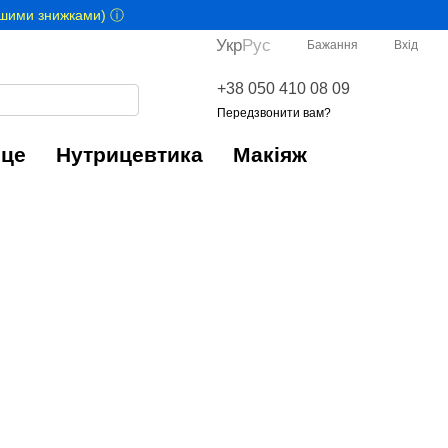
іншими знижками) ⓘ
Укр
Рус
Бажання
Вхід
+38 050 410 08 09
Передзвонити вам?
це
Нутрицевтика
Макіяж