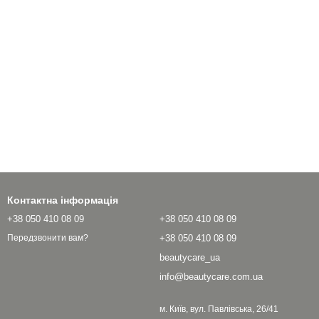
Контактна інформація
+38 050 410 08 09
+38 050 410 08 09
+38 050 410 08 09
Передзвонити вам?
beautycare_ua
info@beautycare.com.ua
м. Київ, вул. Павлівська, 26/41