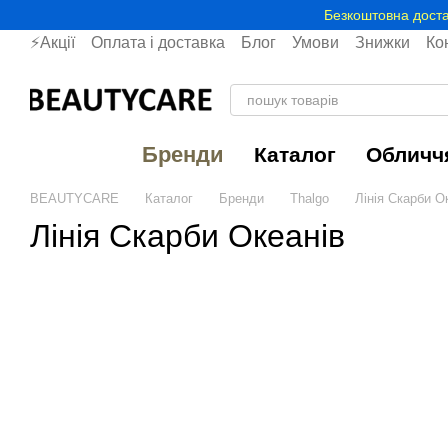
Перейти до основного контенту
Безкоштовна доста
⚡Акції
Оплата і доставка
Блог
Умови
Знижки
Ко
Бренди
Каталог
Обличч
BEAUTYCARE
Каталог
Бренди
Thalgo
Лінія Скарби О
Лінія Скарби Океанів