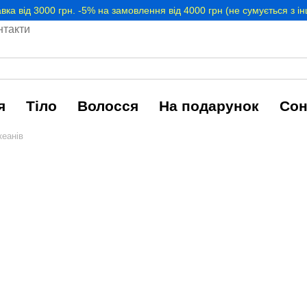
вка від 3000 грн. -5% на замовлення від 4000 грн (не сумується з 
нтакти
я
Тіло
Волосся
На подарунок
Сон
кеанів