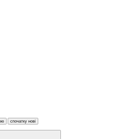
ою
спочатку нові