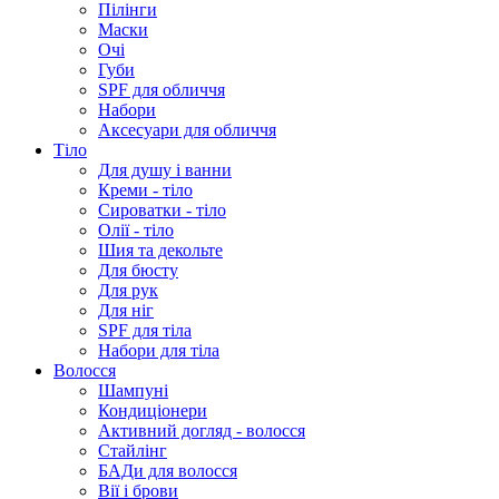
Пілінги
Маски
Очі
Губи
SPF для обличчя
Набори
Аксесуари для обличчя
Тіло
Для душу і ванни
Креми - тіло
Сироватки - тіло
Олії - тіло
Шия та декольте
Для бюсту
Для рук
Для ніг
SPF для тіла
Набори для тіла
Волосся
Шампуні
Кондиціонери
Активний догляд - волосся
Стайлінг
БАДи для волосся
Вії і брови