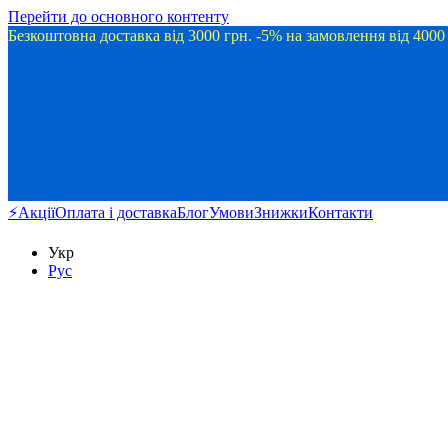
Перейти до основного контенту
Безкоштовна доставка від 3000 грн. -5% на замовлення від 400
⚡Акції
Оплата і доставка
Блог
Умови
Знижки
Контакти
Укр
Рус