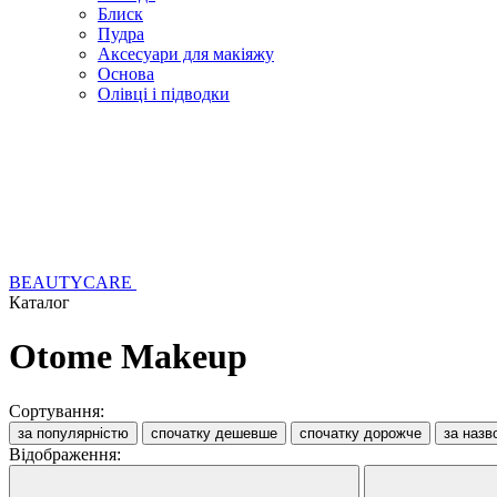
Блиск
Пудра
Аксесуари для макіяжу
Основа
Олівці і підводки
BEAUTYCARE
Каталог
Otome Makeup
Сортування:
за популярністю
спочатку дешевше
спочатку дорожче
за назв
Відображення: