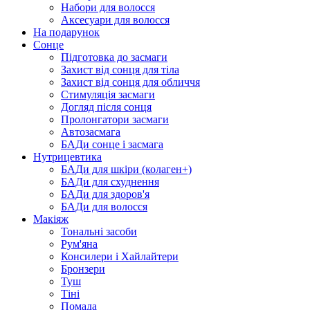
Набори для волосся
Аксесуари для волосся
На подарунок
Сонце
Підготовка до засмаги
Захист від сонця для тіла
Захист від сонця для обличчя
Стимуляція засмаги
Догляд після сонця
Пролонгатори засмаги
Автозасмага
БАДи сонце і засмага
Нутрицевтика
БАДи для шкіри (колаген+)
БАДи для схуднення
БАДи для здоров'я
БАДи для волосся
Макіяж
Тональні засоби
Рум'яна
Консилери і Хайлайтери
Бронзери
Туш
Тіні
Помада