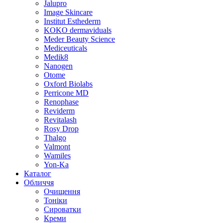
Jalupro
Image Skincare
Institut Esthederm
KOKO dermaviduals
Meder Beauty Science
Mediceuticals
Medik8
Nanogen
Otome
Oxford Biolabs
Perricone MD
Renophase
Reviderm
Revitalash
Rosy Drop
Thalgo
Valmont
Wamiles
Yon-Ka
Каталог
Обличчя
Очищення
Тоніки
Сироватки
Креми