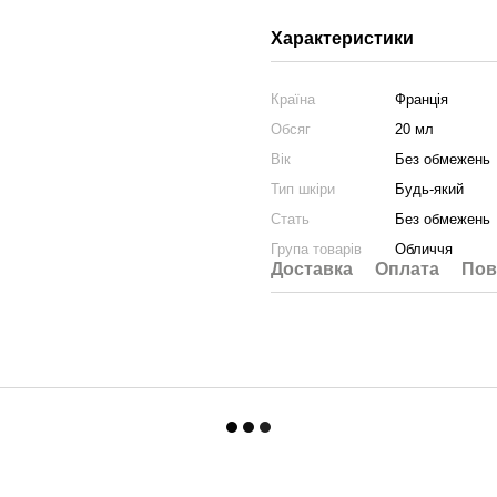
Характеристики
Країна
Франція
Обсяг
20 мл
Вік
Без обмежень
Тип шкіри
Будь-який
Стать
Без обмежень
Група товарів
Обличчя
Доставка
Оплата
Пов