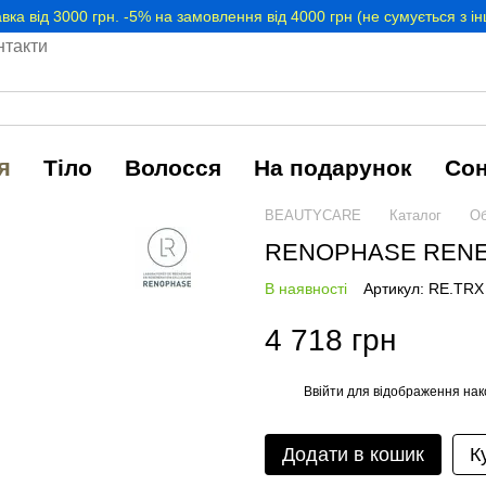
вка від 3000 грн. -5% на замовлення від 4000 грн (не сумується з 
нтакти
я
Тіло
Волосся
На подарунок
Со
BEAUTYCARE
Каталог
Об
RENOPHASE RENEW
В наявності
Артикул: RE.TRX
4 718 грн
Ввійти
для відображення нак
%
Додати в кошик
К