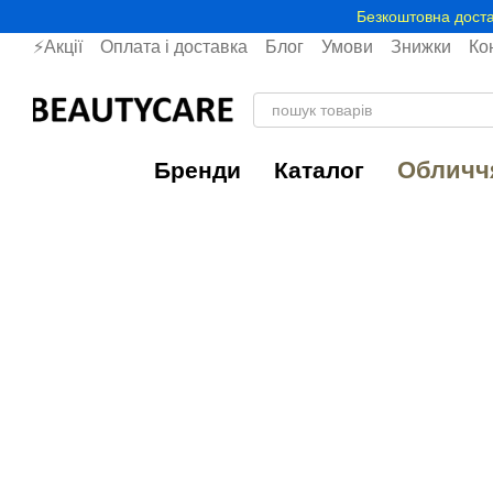
Перейти до основного контенту
Безкоштовна доста
⚡Акції
Оплата і доставка
Блог
Умови
Знижки
Ко
Обличч
Бренди
Каталог