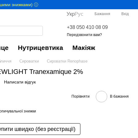
іншими знижками) ⓘ
Укр
Рус
Бажання
Вхід
+38 050 410 08 09
Передзвонити вам?
нце
Нутрицевтика
Макіяж
личчя
Сироватки
Сироватки Renophase
LIGHT Tranexamique 2%
Написати відгук
Порівняти
В бажання
опичувальної знижки
упити швидко (без реєстрації)