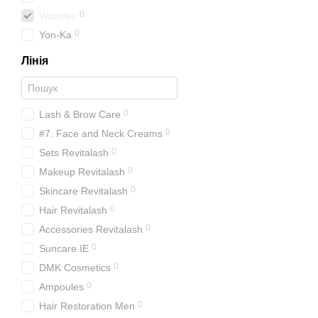
0
Wamiles
0
Yon-Ka
Лінія
0
Lash & Brow Care
0
#7. Face and Neck Creams
0
Sets Revitalash
0
Makeup Revitalash
0
Skincare Revitalash
0
Hair Revitalash
0
Accessories Revitalash
0
Suncare IE
0
DMK Cosmetics
0
Ampoules
0
Hair Restoration Men