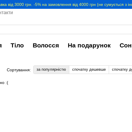
вка від 3000 грн. -5% на замовлення від 4000 грн (не сумується з 
нтакти
я
Тіло
Волосся
На подарунок
Сон
за популярністю
спочатку дешевше
спочатку 
Сортування:
но :(