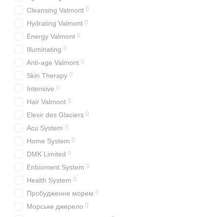
0
Cleansing Valmont
0
Hydrating Valmont
0
Energy Valmont
0
Illuminating
0
Anti-age Valmont
0
Skin Therapy
0
Intensive
0
Hair Valmont
0
Elexir des Glaciers
0
Acu System
0
Home System
0
DMK Limited
0
Enbioment System
0
Health System
0
Пробудження морем
0
Морське джерело