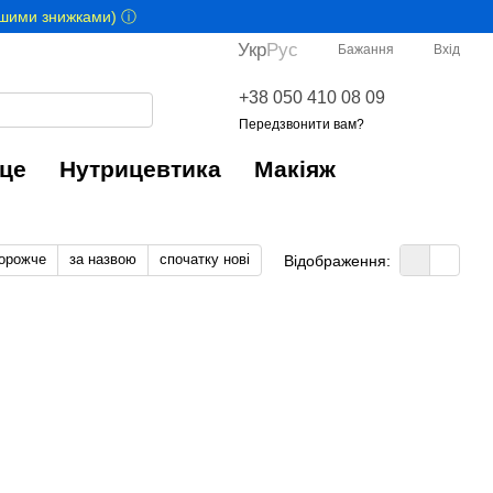
іншими знижками) ⓘ
Укр
Рус
Бажання
Вхід
+38 050 410 08 09
Передзвонити вам?
це
Нутрицевтика
Макіяж
дорожче
за назвою
спочатку нові
Відображення: