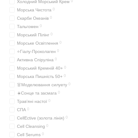
0
Холодний Морський Крем
0
Морська Чистота
0
Скарби Океанів
0
Тальгомен
0
Морський Пілінг
0
Морське Освітлення
0
⭐Гіалу-Проколаген
0
Активна Спіруліна
0
Морський Кремній 40+
0
Морська Пишність 50+
0
👗Моделювання силуету
0
☀️Сонце та засмага
0
Трав’яні настої
0
СПА
0
CellEctive (золота лінія)
0
Cell Cleansing
0
Cell Serums