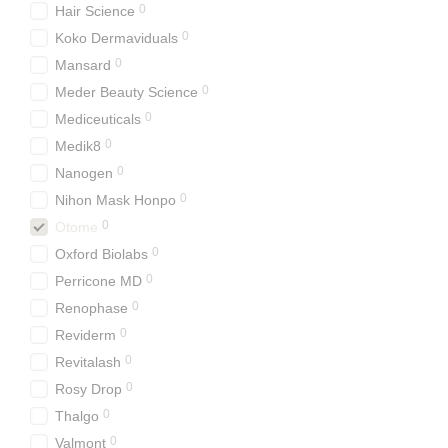
0
Hair Science
0
Koko Dermaviduals
0
Mansard
0
Meder Beauty Science
0
Mediceuticals
0
Medik8
0
Nanogen
0
Nihon Mask Honpo
0
Otome
0
Oxford Biolabs
0
Perricone MD
0
Renophase
0
Reviderm
0
Revitalash
0
Rosy Drop
0
Thalgo
0
Valmont