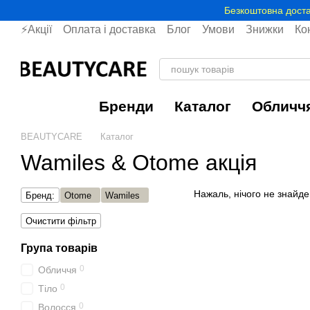
Перейти до основного контенту
Безкоштовна доста
⚡Акції
Оплата і доставка
Блог
Умови
Знижки
Ко
Бренди
Каталог
Обличч
BEAUTYCARE
Каталог
Wamiles & Otome акція
Нажаль, нічого не знайде
Бренд:
Otome
Wamiles
Очистити фільтр
Група товарів
0
Обличчя
0
Тіло
0
Волосся