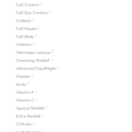
0
Cell Creams
0
Cell Eye Contour
0
Cellteint
0
Cell Masks
0
Cell Body
0
Cellmen
0
Лімітовані набори
0
Cleansing Medik8
0
Advanced Day&Night
0
Peptids
0
Acids
0
Vitamin A
0
Vitamin C
0
Special Medik8
0
Extra Medik8
0
CSA kits
0