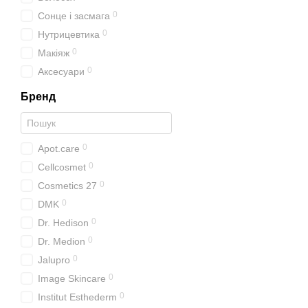
0
Сонце і засмага
0
Нутрицевтика
0
Макіяж
0
Аксесуари
Бренд
0
Apot.care
0
Cellcosmet
0
Cosmetics 27
0
DMK
0
Dr. Hedison
0
Dr. Medion
0
Jalupro
0
Image Skincare
0
Institut Esthederm