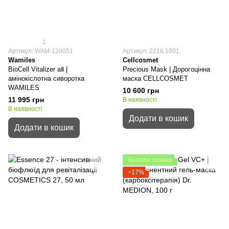
1
Артикул: WAM-120051
Артикул: 2216.1601
Wamiles
Cellcosmet
BioCell Vitalizer aⅡ |
Precious Mask | Дорогоцінна
амінокіслотна сиворотка
маска CELLCOSMET
WAMILES
10 600 грн
11 995 грн
В наявності
В наявності
Додати в кошик
Додати в кошик
Весняні знижки
−17%