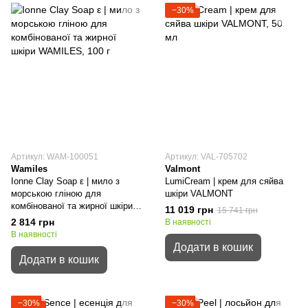
−30%
Артикул: WAM-100051
Артикул: VAL-705702
Wamiles
Valmont
Ionne Clay Soap ε | мило з
LumiCream | крем для сяйва
морською гліною для
шкіри VALMONT
комбінованої та жирної шкіри
11 019 грн
15 741 грн
WAMILES
2 814 грн
В наявності
В наявності
Додати в кошик
Додати в кошик
−30%
−30%