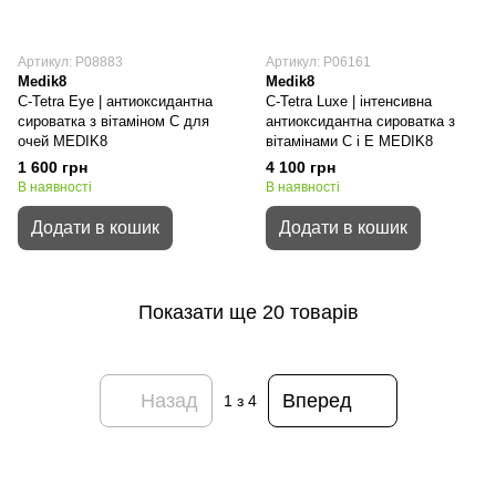
Артикул: P08883
Артикул: P06161
Medik8
Medik8
C-Tetra Eye | антиоксидантна
C-Tetra Luxe | інтенсивна
сироватка з вітаміном C для
антиоксидантна сироватка з
очей MEDIK8
вітамінами C і E MEDIK8
1 600 грн
4 100 грн
В наявності
В наявності
Додати в кошик
Додати в кошик
Показати ще 20 товарів
Назад
Вперед
1
з 4