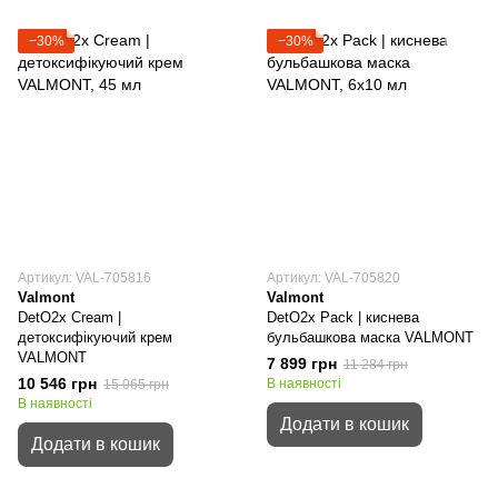
−30%
−30%
Артикул: VAL-705816
Артикул: VAL-705820
Valmont
Valmont
DetO2x Cream |
DetO2x Pack | киснева
детоксифiкуючий крем
бульбашкова маска VALMONT
VALMONT
7 899 грн
11 284 грн
10 546 грн
В наявності
15 065 грн
В наявності
Додати в кошик
Додати в кошик