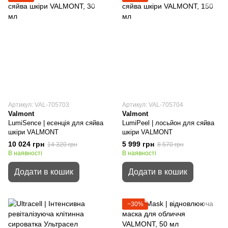
Артикул: VAL-705703
Артикул: VAL-705704
Valmont
Valmont
LumiSence | есенція для сяйва
LumiPeel | лосьйон для сяйва
шкіри VALMONT
шкіри VALMONT
10 024 грн
5 999 грн
14 320 грн
8 570 грн
В наявності
В наявності
Додати в кошик
Додати в кошик
−30%