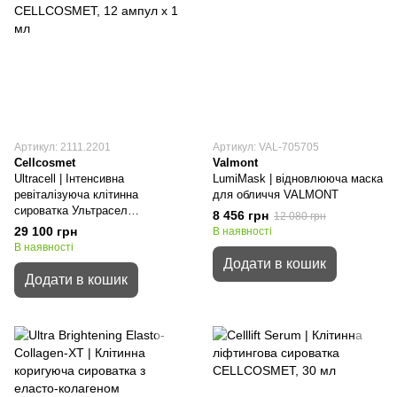
Артикул: 2111.2201
Артикул: VAL-705705
Cellcosmet
Valmont
Ultracell | Інтенсивна
LumiMask | відновлююча маска
ревіталізуюча клітинна
для обличчя VALMONT
сироватка Ультрасел
8 456 грн
12 080 грн
CELLCOSMET
29 100 грн
В наявності
В наявності
Додати в кошик
Додати в кошик