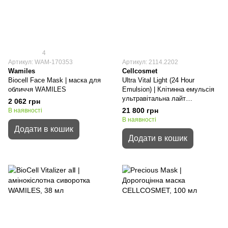
4
Артикул: WAM-170353
Артикул: 2114.2202
Wamiles
Cellcosmet
Biocell Face Mask | маска для
Ultra Vital Light (24 Hour
обличчя WAMILES
Emulsion) | Клітинна емульсія
ультравітальна лайт
2 062 грн
CELLCOSMET
21 800 грн
В наявності
В наявності
Додати в кошик
Додати в кошик