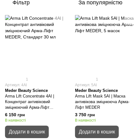
Фільтр
За популярністю
1
1
Артикул: 4Al
Артикул: 5Al
Meder Beauty Science
Meder Beauty Science
Arma Lift Concentrate 4Al |
Arma Lift Mask 5Al | Маска
Концентрат антивіковий
антивікова зміцнююча Арма-
зміцнюючий Арма-Ліфт
Ліфт MEDER
MEDER
6 150 грн
3 750 грн
В наявності
В наявності
Додати в кошик
Додати в кошик