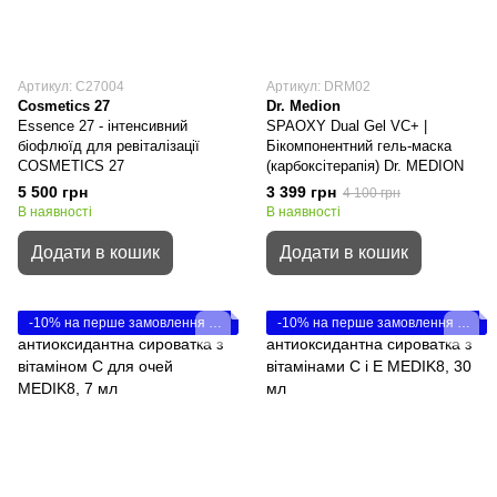
Артикул: C27004
Артикул: DRM02
Cosmetics 27
Dr. Medion
Essence 27 - інтенсивний
SPAOXY Dual Gel VC+ |
біофлюїд для ревіталізації
Бікомпонентний гель-маска
COSMETICS 27
(карбоксітерапія) Dr. MEDION
5 500 грн
3 399 грн
4 100 грн
В наявності
В наявності
Додати в кошик
Додати в кошик
-10% на перше замовлення Medik8
-10% на перше замовлення Medik8