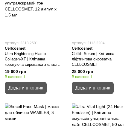
Артикул: 2313.2501
Артикул: 2113.2204
Cellcosmet
Cellcosmet
Ultra Brightening Elasto-
Celllift Serum | Клітинна
Collagen-XT | Клітинна
ліфтингова сироватка
коригуюча сироватка з еласто-
CELLCOSMET
колагеном ультраяскравий тон
19 600 грн
28 000 грн
CELLCOSMET
В наявності
В наявності
Додати в кошик
Додати в кошик