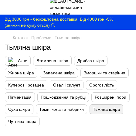
Від 3000 грн - безкоштовна доставка. Від 4000 грн -5%
(знижки не сумуються) ⓘ
Каталог
Проблеми
Тьмяна шкіра
Тьмяна шкіра
Акне
Втомлена шкіра
Дрябла шкіра
Жирна шкіра
Запалена шкіра
Зморшки та старіння
Купероз і розацеа
Овал і силует
Ороговілість
Пігментація
Пошкодження та рубці
Розширені пори
Суха шкіра
Темні кола та набряки
Тьмяна шкіра
Чутлива шкіра