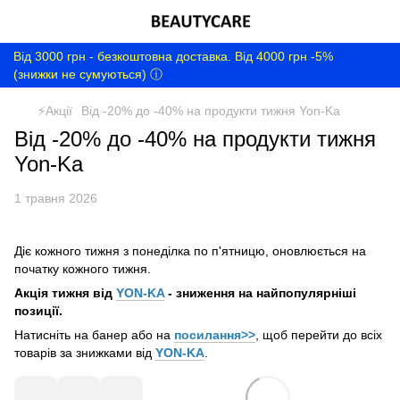
Від 3000 грн - безкоштовна доставка. Від 4000 грн -5%
(знижки не сумуються) ⓘ
⚡Акції
Від -20% до -40% на продукти тижня Yon-Ka
Від -20% до -40% на продукти тижня
Yon-Ka
1 травня 2026
Діє кожного тижня з понеділка по п'ятницю, оновлюється на
початку кожного тижня.
Акція тижня від
YON-KA
- зниження на найпопулярніші
позиції.
Натисніть на банер або на
посилання>>
, щоб перейти до всіх
товарів за знижками від
YON-KA
.