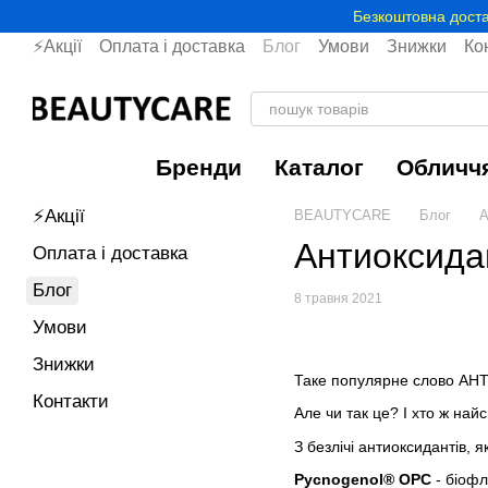
Перейти до основного контенту
Безкоштовна доста
⚡Акції
Оплата і доставка
Блог
Умови
Знижки
Ко
Бренди
Каталог
Обличч
⚡Акції
BEAUTYCARE
Блог
А
Антиоксида
Оплата і доставка
Блог
8 травня 2021
Умови
Знижки
Таке популярне слово АНТИ
Контакти
Але чи так це? І хто ж най
З безлічі антиоксидантів, я
Pycnogenol® ОРС
- біофл