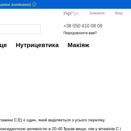
іншими знижками) ⓘ
Укр
Рус
Бажання
Вхід
+38 050 410 08 09
Передзвонити вам?
це
Нутрицевтика
Макіяж
ітаміни С,Е) є один, який виділяється з усього переліку.
дантною активністю в 20-40 ❗️разів вище, ніж у вітамінів С і