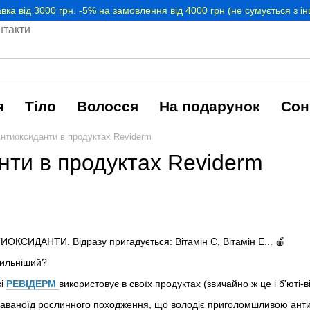
вка від 3000 грн. -5% на замовлення від 4000 грн (не сумується з 
нтакти
я
Тіло
Волосся
На подарунок
Сон
нтиоксиданти в продуктах Reviderm
нти в продуктах Reviderm
ОКСИДАНТИ. Відразу пригадується: Вітамін С, Вітамін Е...
🍎
сильніший?
кі
РЕВІДЕРМ
використовує в своїх продуктах (звичайно ж це і б'юті-в
аваноїд рослинного походження, що володіє приголомшливою антиокси