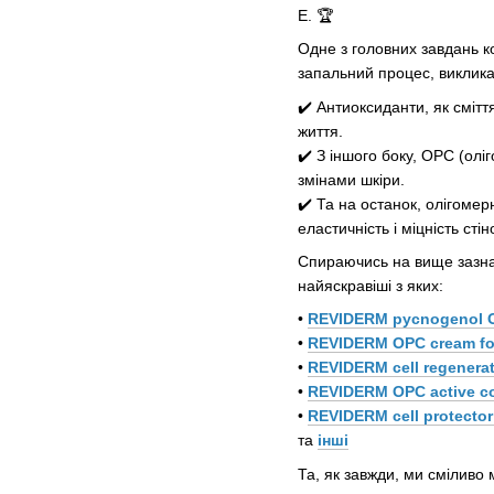
Е.
🏆
Одне з головних завдань ко
запальний процес, виклик
✔️
Антиоксиданти, як смітт
життя.
✔️
З іншого боку, OPC (олі
змінами шкіри.
✔️
Та на останок, олігомер
еластичність і міцність стін
Спираючись на вище зазна
найяскравіші з яких:
•
REVIDERM pycnogenol 
•
REVIDERM OPC cream fo
•
REVIDERM cell regenera
•
REVIDERM OPC active co
•
REVIDERM cell protector
та
інші
Та, як завжди, ми сміливо