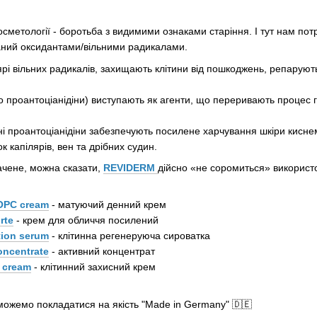
сметології - боротьба з видимими ознаками старіння. І тут нам потр
аний оксидантами/вільними радикалами.
ярі вільних радикалів, захищають клітини від пошкоджень, репаруют
го проантоціанідіни) виступають як агенти, що переривають процес гл
ні проантоціанідіни забезпечують посилене харчування шкіри кисне
ок капілярів, вен та дрібних судин.
чене, можна сказати,
REVIDERM
дійсно «не соромиться» використ
OPC cream
- матуючий денний крем
rte
- крем для обличчя посилений
tion serum
- клітинна регенеруюча сироватка
ncentrate
- активний концентрат
 cream
- клітинний захисний крем
 можемо покладатися на якість "Made in Germany" 🇩🇪