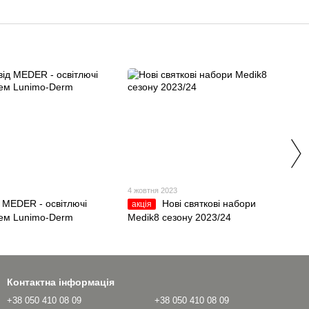
4 жовтня 2023
 MEDER - освітлючі
Нові святкові набори
акція
рем Lunimo-Derm
Medik8 сезону 2023/24
Контактна інформація
+38 050 410 08 09
+38 050 410 08 09