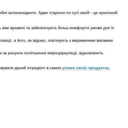
ібні антиоксиданти. Адже старіння по суті своїй - це хронічний
ь вже вражені та забезпечують більш комфортні умови для їх
ікації, а його, як відомо, пов'язують з вираженими віковими
м за рахунок поліпшення мікроциркуляції, відновлюють
овувати даний інгредієнт в самих
різних своїх продуктах
,