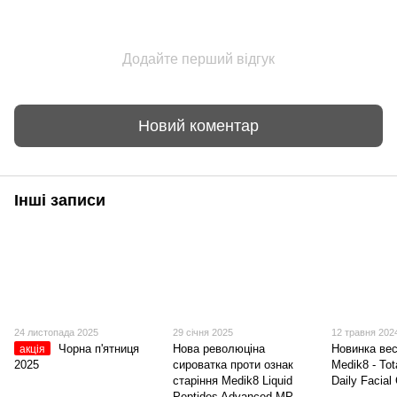
Додайте перший відгук
Новий коментар
Інші записи
24 листопада 2025
29 січня 2025
12 травня 202
Чорна п'ятниця
Нова революціна
Новинка вес
акція
2025
сироватка проти ознак
Medik8 - Tot
старіння Medik8 Liquid
Daily Facial
Peptides Advanced MP