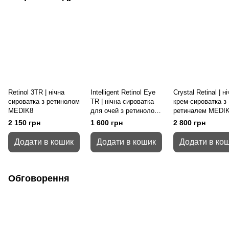
Retinol 3TR | нічна
Intelligent Retinol Eye
Crystal Retinal | н
сироватка з ретинолом
TR | нічна сироватка
крем-сироватка з
MEDIK8
для очей з ретинолом
ретиналем MEDI
MEDIK8
2 150 грн
1 600 грн
2 800 грн
Додати в кошик
Додати в кошик
Додати в ко
Обговорення