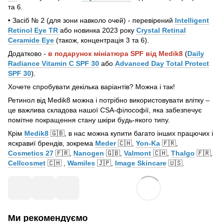
та 6.
• Засіб № 2 (для зони навколо очей) - перевірений
Intelligent
Retinol Eye TR
або новинка 2023 року
Crystal Retinal
Ceramide Eye
(також, концентрація 3 та 6).
Додатково -
в подарунок мініатюра SPF від Medik8
(
Daily
Radiance Vitamin C
SPF 30
або
Advanced Day Total Protect
SPF 30
).
Хочете спробувати декілька варіантів? Можна і так!
Ретинол від Medik8 можна і потрібно використовувати влітку –
це важлива складова нашої CSA-філософії, яка забезпечує
помітне покращення стану шкіри будь-якого типу.
Крім
Medik8
🇬🇧, в нас можна купити багато інших працючих і
яскравиї брендів, зокрема
Meder
🇨🇭,
Yon-Ka
🇫🇷,
Cosmetics 27
🇫🇷,
Nanogen
🇬🇧,
Valmont
🇨🇭,
Thalgo
🇫🇷,
Cellcosmet
🇨🇭 ,
Wamiles
🇯🇵,
Image Skincare
🇺🇸.
Ми рекомендуємо