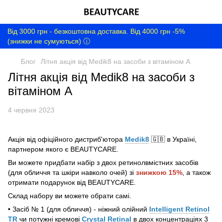
Від 3000 грн - безкоштовна доставка. Від 4000 грн -5%
(знижки не сумуються) ⓘ
Блог
Літня акція від Medik8 на засоби з вітаміном А
Літня акція від Medik8 на засоби з
вітаміном А
4 червня 2023
Акція від офіційного дистриб'ютора
Medik8
🇬🇧 в Україні,
партнером якого є BEAUTYCARE.
Ви можете придбати набір з двох ретинолвмістних засобів
(для обличчя та шкіри навколо очей) зі
знижкою 15%
, а також
отримати подарунок від BEAUTYCARE.
Склад набору ви можете обрати самі.
• Засіб № 1 (для обличчя) - ніжний олійний
Intelligent Retinol
TR
чи потужні кремові
Crystal Retinal
в двох концентраціях 3